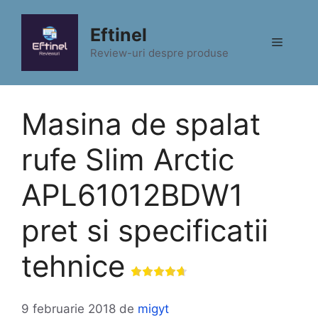
Sari
la
Eftinel
Meniu
conținut
Review-uri despre produse
Masina de spalat
rufe Slim Arctic
APL61012BDW1
pret si specificatii
tehnice
9 februarie 2018
de
migyt