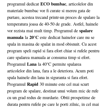
ECO bumbac
programul dedicat
, articolelor din
materiale bumbac vor fi curate si mereu gata de
purtare, acestea trecand printr-un proces de spalare la
temperatura joasa de 40-50 de grade. Astfel, hainele
spalare
vor rezista mai mult timp. Programul de
manuala
20°C
la
este dedicat hainelor care nu se
spala in masina de spalat in mod obisnuit. Cu acest
program speli rapid si fara efort chiar si rufele pentru
care spalarea manuala ar consuma timp si efort.
Lana
Programul
la 40°C
permite spalarea
articolelor din lana, fara a le deteriora. Acum poti
spala hainele din lana in siguranta si fara efort.
Rapid
Programul
30 minute este cel mai scurt
program de spalare, destinat unui volum mic de rufe
cu un grad redus de murdarie. Obtii prospetime de
durata pentru rufele pe care le porti zilnic, in cel mai