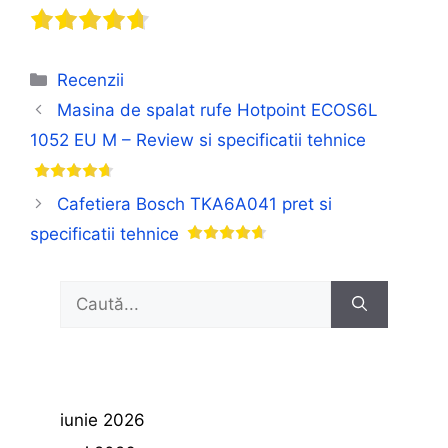
Categorii
Recenzii
Masina de spalat rufe Hotpoint ECOS6L
1052 EU M – Review si specificatii tehnice
Cafetiera Bosch TKA6A041 pret si
specificatii tehnice
Caută
după:
iunie 2026