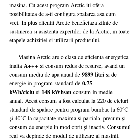
masina. Cu acest program Arctic iti ofera
posibilitatea de a-ti configura spalarea asa cum
vrei. In plus clientii Arctic beneficiaza zilnic de
sustinerea si asistenta expertilor de la Arctic, in toate
etapele achizitiei si utilizarii produsului.
Masina Arctic are o clasa de eficienta energetica
A+++
inalta
si consum redus de resurse, avand un
9899
litri
consum mediu de apa anual de
si de
0,75
energie in program standard de
kWh/ciclu
148 kWh/an
si
consum in medie
anual. Acest consum a fost calculat la 220 de cicluri
standard de spalare pentru program bumbac la 60°C
şi 40°C la capacitate maxima si partiala, precum şi
consum de energie in mod oprit şi inactiv. Consumul
real va depinde de modul de utilizare al masinii.