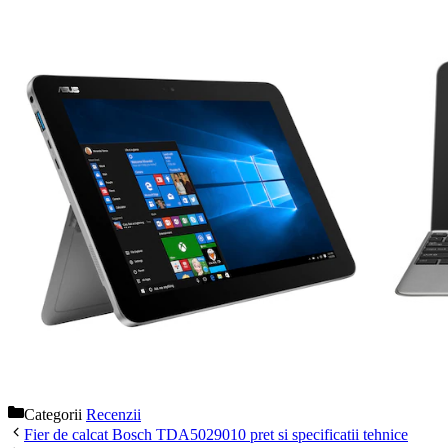
Categorii
Recenzii
Fier de calcat Bosch TDA5029010 pret si specificatii tehnice