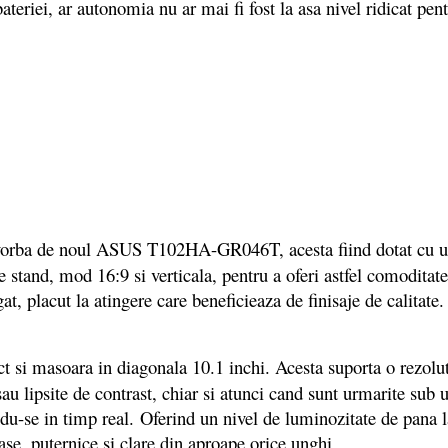
eriei, ar autonomia nu ar mai fi fost la asa nivel ridicat pen
vorba de noul ASUS T102HA-GR046T, acesta fiind dotat cu un e
stand, mod 16:9 si verticala, pentru a oferi astfel comoditate i
gat, placut la atingere care beneficieaza de finisaje de calitate
t si masoara in diagonala 10.1 inchi. Acesta suporta o rezolut
e sau lipsite de contrast, chiar si atunci cand sunt urmarite s
andu-se in timp real. Oferind un nivel de luminozitate de pana 
ase, puternice si clare din aproape orice unghi