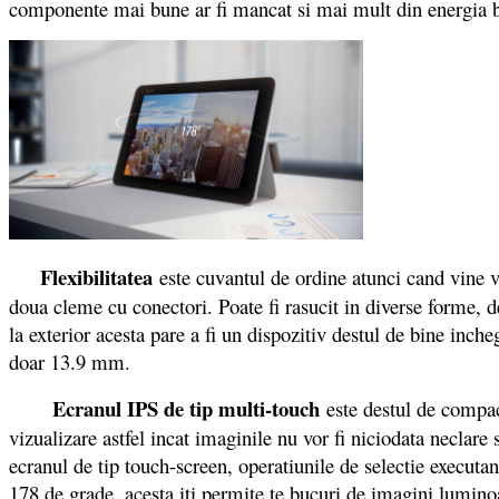
componente mai bune ar fi mancat si mai mult din energia bat
Flexibilitatea
este cuvantul de ordine atunci cand vine 
doua cleme cu conectori. Poate fi rasucit in diverse forme, de 
la exterior acesta pare a fi un dispozitiv destul de bine inche
doar 13.9 mm.
Ecranul IPS de tip multi-touch
este destul de compac
vizualizare astfel incat imaginile nu vor fi niciodata neclar
ecranul de tip touch-screen, operatiunile de selectie execut
178 de grade, acesta iti permite te bucuri de imagini lumino