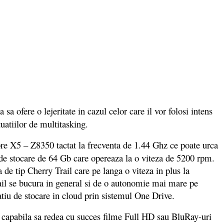
 sa ofere o lejeritate in cazul celor care il vor folosi intens
tuatiilor de multitasking.
X5 – Z8350 tactat la frecventa de 1.44 Ghz ce poate urca
de stocare de 64 Gb care opereaza la o viteza de 5200 rpm.
 de tip Cherry Trail care pe langa o viteza in plus la
ail se bucura in general si de o autonomie mai mare pe
tiu de stocare in cloud prin sistemul One Drive.
nd capabila sa redea cu succes filme Full HD sau BluRay-uri