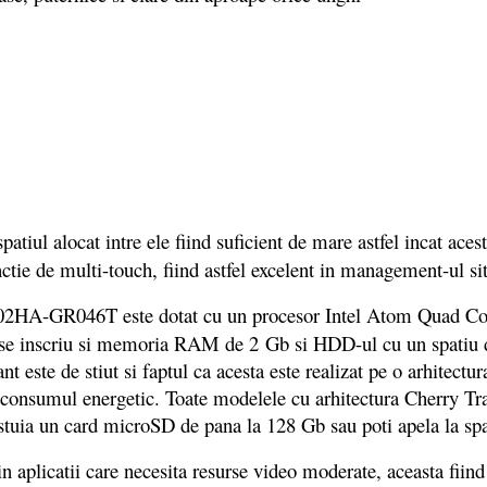
atiul alocat intre ele fiind suficient de mare astfel incat acesta
nctie de multi-touch, fiind astfel excelent in management-ul si
2HA-GR046T este dotat cu un procesor Intel Atom Quad Core 
a se inscriu si memoria RAM de 2 Gb si HDD-ul cu un spatiu 
ste de stiut si faptul ca acesta este realizat pe o arhitectura
e consumul energetic. Toate modelele cu arhitectura Cherry Tr
stuia un card microSD de pana la 128 Gb sau poti apela la spa
in aplicatii care necesita resurse video moderate, aceasta fii