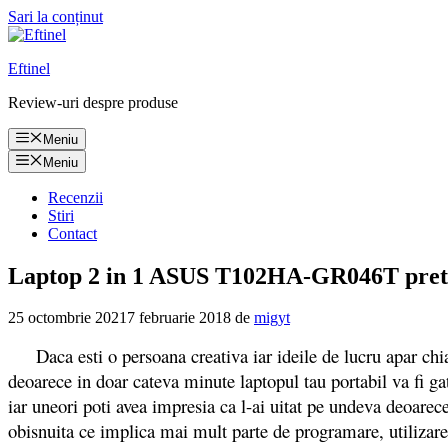
Sari la conținut
Eftinel
Review-uri despre produse
Meniu
Meniu
Recenzii
Stiri
Contact
Laptop 2 in 1 ASUS T102HA-GR046T pret si
25 octombrie 2021
7 februarie 2018
de
migyt
Daca esti o persoana creativa iar ideile de lucru apar chi
deoarece in doar cateva minute laptopul tau portabil va fi ga
iar uneori poti avea impresia ca l-ai uitat pe undeva deoarece
obisnuita ce implica mai mult parte de programare, utilizare 