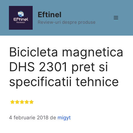
Sari
la
Eftinel
Meniu
conținut
Review-uri despre produse
Bicicleta magnetica
DHS 2301 pret si
specificatii tehnice
4 februarie 2018
de
migyt