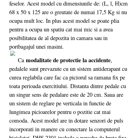
feselor. Acest model cu dimensiunile de: (L, l, H)cm
68 x 50 x 125 are o greutate de numai 17,5 Kg si nu
ocupa mult loc. In plus acest model se poate plia
pentru a ocupa un spatiu cat mai mic si a avea
posibilitatea de al depozita in camara sau in
portbagajul unei masini.
modalitate de protectie la accidente
Ca
,
pedalele sunt prevazute cu un sistem antiderapant cu
curea reglabila care fac ca piciorul sa ramana fix pe
toata perioada exercitiului. Distanta dintre pedale cu
un singur sens de pedalare este de 20 cm. Saua are
un sistem de reglare pe verticala in functie de
lungimea picioarelor pentru o pozitie cat mai
comoda. Acest model are in dotare senzori de puls
incorporati in manere cu conectare la computerul
bicicletei. DHS 2301 include o pereche de brate fixe,