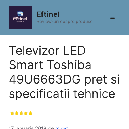
Sari
la
Eftinel
Meniu
conținut
Review-uri despre produse
Televizor LED
Smart Toshiba
49U6663DG pret si
specificatii tehnice
17 ianuarie 2018
de
migyt