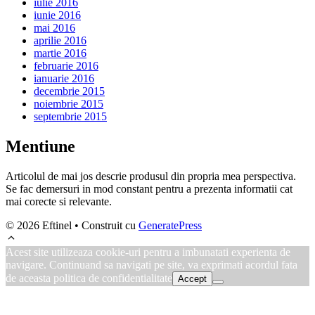
iulie 2016
iunie 2016
mai 2016
aprilie 2016
martie 2016
februarie 2016
ianuarie 2016
decembrie 2015
noiembrie 2015
septembrie 2015
Mentiune
Articolul de mai jos descrie produsul din propria mea perspectiva.
Se fac demersuri in mod constant pentru a prezenta informatii cat
mai corecte si relevante.
© 2026 Eftinel
• Construit cu
GeneratePress
Acest site utilizeaza cookie-uri pentru a imbunatati experienta de
navigare. Continuand sa navigati pe site, va exprimati acordul fata
de aceasta politica de confidentialitate
Accept