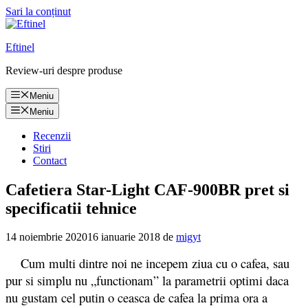
Sari la conținut
Eftinel
Review-uri despre produse
Meniu
Meniu
Recenzii
Stiri
Contact
Cafetiera Star-Light CAF-900BR pret si
specificatii tehnice
14 noiembrie 2020
16 ianuarie 2018
de
migyt
Cum multi dintre noi ne incepem ziua cu o cafea, sau
pur si simplu nu „functionam” la parametrii optimi daca
nu gustam cel putin o ceasca de cafea la prima ora a