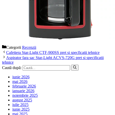
Categorii
Recenzii
Cafetiera Star-Light CTF-900SS pret si specficatii tehnice
Aspirator fara sac Star-Light ACVS-720G pret si specificatii
tehnice
Caută după:
iunie 2026
mai 2026
februarie 2026
ianuarie 2026
noiembrie 2025
august 2025
iulie 2025
iunie 2025
mai 2025