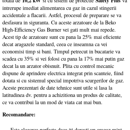
10,2 kW
Safety
Plus
totala de
si cu sistem de protectie
va
intrerupe imediat alimentarea cu gaz in cazul stingerii
accidentale a flacarii. Astfel, procesul de preparare se va
desfasura in siguranta. Cu aceste arzatoare de la Beko
High-Efficiency Gas Burner vei gati mult mai repede.
Acest tip de arzatoare sunt cu pana la 25% mai eficiente
decat aragazele standard, ceea ce inseamna ca vei
economisi timp si bani. Timpul petrecut in bucatarie va
scadea cu 35% si vei folosi cu pana la 17% mai putin gaz
decat la un arzator obisnuit. Plita cu control mecanic
dispune de aprindere electrica integrat prin scanteie, fiind
dotata si cu sistemul special impotriva scurgerilor de gaz.
Aceste prezentari de date tehnice sunt utile si lasa la
latitudinea dv. pentru a achizitiona un produs de calitate,
ce va contribui la un mod de viata cat mai bun.
Recomandare:
Este alegerea perfecta daca iti doresti un aragaz mixt