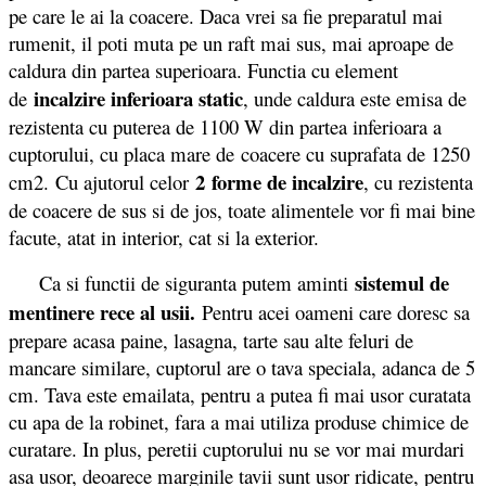
pe care le ai la coacere. Daca vrei sa fie preparatul mai
rumenit, il poti muta pe un raft mai sus, mai aproape de
caldura din partea superioara. Functia cu element
incalzire inferioara static
de
, unde caldura este emisa de
rezistenta cu puterea de 1100 W din partea inferioara a
cuptorului, cu placa mare de coacere cu suprafata de 1250
2 forme de incalzire
cm2. Cu ajutorul celor
, cu rezistenta
de coacere de sus si de jos, toate alimentele vor fi mai bine
facute, atat in interior, cat si la exterior.
sistemul de
Ca si functii de siguranta putem aminti
mentinere rece al usii.
Pentru acei oameni care doresc sa
prepare acasa paine, lasagna, tarte sau alte feluri de
mancare similare, cuptorul are o tava speciala, adanca de 5
cm. Tava este emailata, pentru a putea fi mai usor curatata
cu apa de la robinet, fara a mai utiliza produse chimice de
curatare. In plus, peretii cuptorului nu se vor mai murdari
asa usor, deoarece marginile tavii sunt usor ridicate, pentru