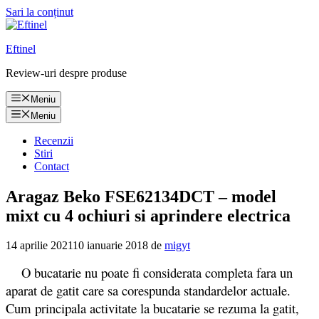
Sari la conținut
Eftinel
Review-uri despre produse
Meniu
Meniu
Recenzii
Stiri
Contact
Aragaz Beko FSE62134DCT – model
mixt cu 4 ochiuri si aprindere electrica
14 aprilie 2021
10 ianuarie 2018
de
migyt
O bucatarie nu poate fi considerata completa fara un
aparat de gatit care sa corespunda standardelor actuale.
Cum principala activitate la bucatarie se rezuma la gatit,