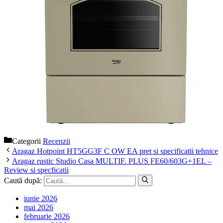
Categorii
Recenzii
Aragaz Hotpoint HT5GG3F C OW EA pret si specificatii tehnice
Aragaz rustic Studio Casa MULTIF. PLUS FE60/603G+1EL –
Review si specficatii
Caută după:
iunie 2026
mai 2026
februarie 2026