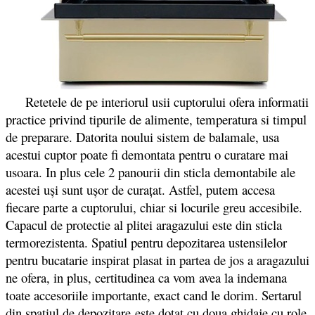
Retetele de pe interiorul usii cuptorului ofera informatii
practice privind tipurile de alimente, temperatura si timpul
de preparare. Datorita noului sistem de balamale, usa
acestui cuptor poate fi demontata pentru o curatare mai
usoara. In plus cele 2 panourii din sticla demontabile ale
acestei uşi sunt uşor de curaţat. Astfel, putem accesa
fiecare parte a cuptorului, chiar si locurile greu accesibile.
Capacul de protectie al plitei aragazului este din sticla
termorezistenta. Spatiul pentru depozitarea ustensilelor
pentru bucatarie inspirat plasat in partea de jos a aragazului
ne ofera, in plus, certitudinea ca vom avea la indemana
toate accesoriile importante, exact cand le dorim. Sertarul
din spatiul de depozitare este dotat cu doua ghidaje cu role