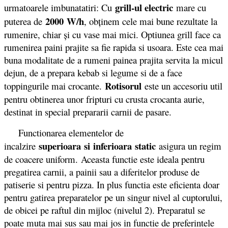
grill-ul electric
urmatoarele imbunatatiri: Cu
mare cu
2000 W/h
puterea de
, obţinem cele mai bune rezultate la
rumenire, chiar şi cu vase mai mici. Optiunea grill face ca
rumenirea paini prajite sa fie rapida si usoara. Este cea mai
buna modalitate de a rumeni painea prajita servita la micul
dejun, de a prepara kebab si legume si de a face
Rotisorul
toppingurile mai crocante.
este un accesoriu util
pentru obtinerea unor fripturi cu crusta crocanta aurie,
destinat in special prepararii carnii de pasare.
Functionarea elementelor de
superioara si inferioara static
incalzire
asigura un regim
de coacere uniform. Aceasta functie este ideala pentru
pregatirea carnii, a painii sau a diferitelor produse de
patiserie si pentru pizza. In plus functia este eficienta doar
pentru gatirea preparatelor pe un singur nivel al cuptorului,
de obicei pe raftul din mijloc (nivelul 2). Preparatul se
poate muta mai sus sau mai jos in functie de preferintele