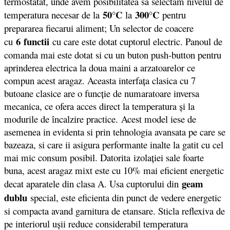
termostatat, unde avem posibilitatea sa selectam nivelul de
50°C
300°C
temperatura necesar de la
la
pentru
prepararea fiecarui aliment; Un selector de coacere
6 functii
cu
cu care este dotat cuptorul electric. Panoul de
comanda mai este dotat si cu un buton push-button pentru
aprinderea electrica la doua maini a arzatoarelor ce
compun acest aragaz. Aceasta interfaţa clasica cu 7
butoane clasice are o funcţie de numaratoare inversa
mecanica, ce ofera acces direct la temperatura şi la
modurile de încalzire practice. Acest model iese de
asemenea in evidenta si prin tehnologia avansata pe care se
bazeaza, si care ii asigura performante inalte la gatit cu cel
mai mic consum posibil. Datorita izolaţiei sale foarte
buna, acest aragaz mixt este cu 10% mai eficient energetic
geam
decat aparatele din clasa A. Usa cuptorului din
dublu
special, este eficienta din punct de vedere energetic
si compacta avand garnitura de etansare. Sticla reflexiva de
pe interiorul uşii reduce considerabil temperatura