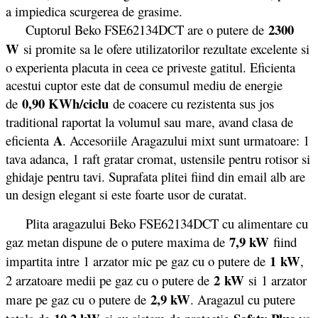
a impiedica scurgerea de grasime.
2300
Cuptorul Beko FSE62134DCT are o putere de
W
si promite sa le ofere utilizatorilor rezultate excelente si
o experienta placuta in ceea ce priveste gatitul. Eficienta
acestui cuptor este dat de consumul mediu de energie
0,90 KWh/ciclu
de
de coacere cu rezistenta sus jos
traditional raportat la volumul sau mare, avand clasa de
A
eficienta
. Accesoriile Aragazului mixt sunt urmatoare: 1
tava adanca, 1 raft gratar cromat, ustensile pentru rotisor si
ghidaje pentru tavi. Suprafata plitei fiind din email alb are
un design elegant si este foarte usor de curatat.
Plita aragazului Beko FSE62134DCT cu alimentare cu
7,9 kW
gaz metan dispune de o putere maxima de
fiind
1 kW
impartita intre 1 arzator mic pe gaz cu o putere de
,
2 kW
2 arzatoare medii pe gaz cu o putere de
si 1 arzator
2,9 kW
mare pe gaz cu o putere de
. Aragazul cu putere