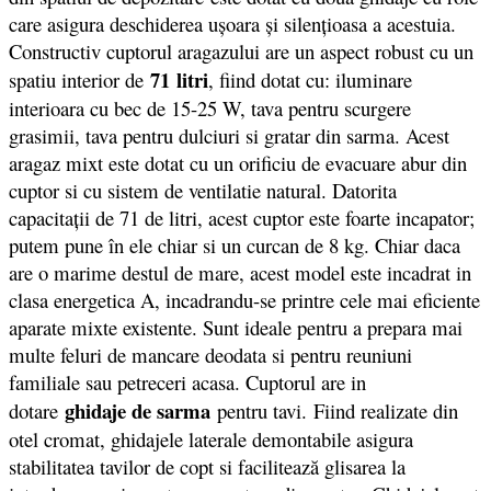
care asigura deschiderea uşoara şi silenţioasa a acestuia.
Constructiv cuptorul aragazului are un aspect robust cu un
71 litri
spatiu interior de
, fiind dotat cu: iluminare
interioara cu bec de 15-25 W, tava pentru scurgere
grasimii, tava pentru dulciuri si gratar din sarma. Acest
aragaz mixt este dotat cu un orificiu de evacuare abur din
cuptor si cu sistem de ventilatie natural. Datorita
capacitații de 71 de litri, acest cuptor este foarte incapator;
putem pune în ele chiar si un curcan de 8 kg. Chiar daca
are o marime destul de mare, acest model este incadrat in
clasa energetica A, incadrandu-se printre cele mai eficiente
aparate mixte existente. Sunt ideale pentru a prepara mai
multe feluri de mancare deodata si pentru reuniuni
familiale sau petreceri acasa. Cuptorul are in
ghidaje de sarma
dotare
pentru tavi. Fiind realizate din
otel cromat, ghidajele laterale demontabile asigura
stabilitatea tavilor de copt si facilitează glisarea la