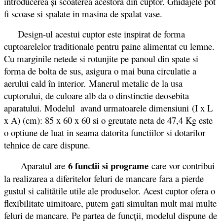
introducerea şi scoaterea acestora din cuptor. Ghidajele pot
fi scoase si spalate in masina de spalat vase.
Design-ul acestui cuptor este inspirat de forma
cuptoarelelor traditionale pentru paine alimentat cu lemne.
Cu marginile netede si rotunjite pe panoul din spate si
forma de bolta de sus, asigura o mai buna circulatie a
aerului cald în interior. Manerul metalic de la usa
cuptorului, de culoare alb da o dinstinctie deosebita
aparatului. Modelul avand urmatoarele dimensiuni (I x L
x A) (cm): 85 x 60 x 60 si o greutate neta de 47,4 Kg este
o optiune de luat in seama datorita functiilor si dotarilor
tehnice de care dispune.
6 functii si programe
Aparatul are
care vor contribui
la realizarea a diferitelor feluri de mancare fara a pierde
gustul si calitătile utile ale produselor. Acest cuptor ofera o
flexibilitate uimitoare, putem gati simultan mult mai multe
feluri de mancare. Pe partea de funcții, modelul dispune de