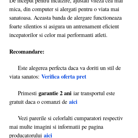
De inceput pentru incalzire, ajustati viteza cea mai
mica, din computer si alergati pentru o viata mai
sanatoasa. Aceasta banda de alergare functioneaza
foarte silentios si asigura un antrenament eficient
incepatorilor si celor mai performanti atleti.
Recomandare:
Este alegerea perfecta daca va doriti un stil de
Verifica oferta pret
viata sanatos:
garantie 2 ani
Primesti
iar transportul este
aici
gratuit daca o comanzi de
Vezi parerile si celorlalti cumparatori respectiv
mai multe imagini si informatii pe pagina
aici
producatorului