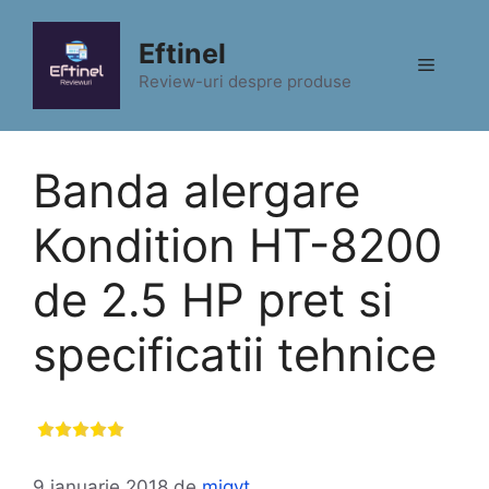
Sari
la
Eftinel
Meniu
conținut
Review-uri despre produse
Banda alergare
Kondition HT-8200
de 2.5 HP pret si
specificatii tehnice
9 ianuarie 2018
de
migyt