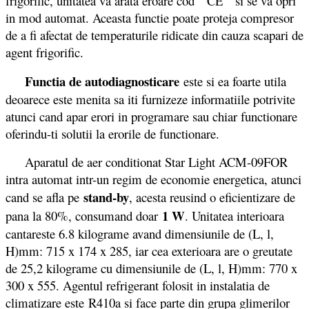
frigorific, unitatea va arata eroare cod ” CE ” si se va opri
in mod automat. Aceasta functie poate proteja compresor
de a fi afectat de temperaturile ridicate din cauza scapari de
agent frigorific.
Functia de autodiagnosticare
este si ea foarte utila
deoarece este menita sa iti furnizeze informatiile potrivite
atunci cand apar erori in programare sau chiar functionare
oferindu-ti solutii la erorile de functionare.
Aparatul de aer conditionat Star Light ACM-09FOR
intra automat intr-un regim de economie energetica, atunci
stand-by
cand se afla pe
, acesta reusind o eficientizare de
1 W
pana la 80%, consumand doar
. Unitatea interioara
cantareste 6.8 kilograme avand dimensiunile de (L, l,
H)mm: 715 x 174 x 285, iar cea exterioara are o greutate
de 25,2 kilograme cu dimensiunile de (L, l, H)mm: 770 x
300 x 555. Agentul refrigerant folosit in instalatia de
climatizare este R410a si face parte din grupa glimerilor