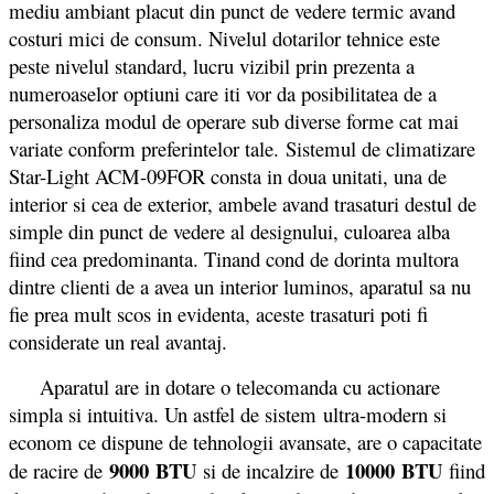
mediu ambiant placut din punct de vedere termic avand
costuri mici de consum. Nivelul dotarilor tehnice este
peste nivelul standard, lucru vizibil prin prezenta a
numeroaselor optiuni care iti vor da posibilitatea de a
personaliza modul de operare sub diverse forme cat mai
variate conform preferintelor tale. Sistemul de climatizare
Star-Light ACM-09FOR consta in doua unitati, una de
interior si cea de exterior, ambele avand trasaturi destul de
simple din punct de vedere al designului, culoarea alba
fiind cea predominanta. Tinand cond de dorinta multora
dintre clienti de a avea un interior luminos, aparatul sa nu
fie prea mult scos in evidenta, aceste trasaturi poti fi
considerate un real avantaj.
Aparatul are in dotare o telecomanda cu actionare
simpla si intuitiva. Un astfel de sistem ultra-modern si
econom ce dispune de tehnologii avansate, are o capacitate
9000 BTU
10000
BTU
de racire de
si de incalzire de
fiind