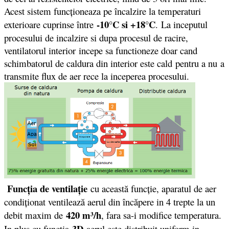
Acest sistem funcționeaza pe încalzire la temperaturi
-10°C si +18°C
exterioare cuprinse între
. La inceputul
procesului de incalzire si dupa procesul de racire,
ventilatorul interior incepe sa functioneze doar cand
schimbatorul de caldura din interior este cald pentru a nu a
transmite flux de aer rece la inceperea procesului.
Funcţia de ventilaţie
cu această funcţie, aparatul de aer
condiţionat ventilează aerul din încăpere in 4 trepte la un
420 m³/h
debit maxim de
, fara sa-i modifice temperatura.
3D
In plus cu functia
aerul este distribuit uniform in