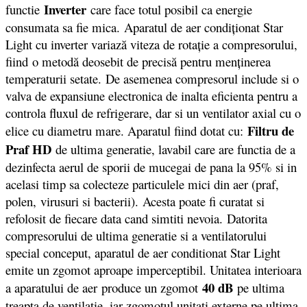
Inverter
functie
care face totul posibil ca energie
consumata sa fie mica. Aparatul de aer condiţionat Star
Light cu inverter variază viteza de rotaţie a compresorului,
fiind o metodă deosebit de precisă pentru menţinerea
temperaturii setate. De asemenea compresorul include si o
valva de expansiune electronica de inalta eficienta pentru a
controla fluxul de refrigerare, dar si un ventilator axial cu o
Filtru de
elice cu diametru mare. Aparatul fiind dotat cu:
Praf HD
de ultima generatie, lavabil care are functia de a
dezinfecta aerul de sporii de mucegai de pana la 95% si in
acelasi timp sa colecteze particulele mici din aer (praf,
polen, virusuri si bacterii). Acesta poate fi curatat si
refolosit de fiecare data cand simtiti nevoia. Datorita
compresorului de ultima generatie si a ventilatorului
special conceput, aparatul de aer conditionat Star Light
emite un zgomot aproape imperceptibil. Unitatea interioara
40 dB
a aparatului de aer produce un zgomot
pe ultima
treapta de ventilatie, iar zgomotul unitati externe pe ultima