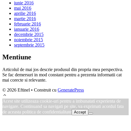
iunie 2016
mai 2016
aprilie 2016
martie 2016
februarie 2016
ianuarie 2016
decembrie 2015
noiembrie 2015
septembrie 2015
Mentiune
Articolul de mai jos descrie produsul din propria mea perspectiva.
Se fac demersuri in mod constant pentru a prezenta informatii cat
mai corecte si relevante.
© 2026 Eftinel
• Construit cu
GeneratePress
Acest site utilizeaza cookie-uri pentru a imbunatati experienta de
navigare. Continuand sa navigati pe site, va exprimati acordul fata
de aceasta politica de confidentialitate
Accept