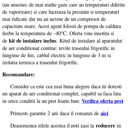
(un amestec de mai multe gaze care au temperaturi diferite
de vaporizare) si care lucreaza la presiuni si temperaturi
mai ridicate dar nu au nevoie de un compresor de
capacitate mare. Acest agent folosit de pompa de caldura
fierbe la temperatura de –40°C. Oferta vine insotita si
kit de instalare inclus
de
. Kitul de instalare al aparatului
de aer conditionat contine: tevile traseului frigorific in
lungime de 4m, cablul electric in lungime de 3 m si
izolatia termica a traseului frigorific.
Recomandare:
Consider ca este cea mai buna alegere daca iti doresti
un aparat de aer conditionat complet, capabil sa faca fata
Verifica oferta pret
in orice conditii la un pret foarte bun:
aici
Primesti garantie 2
ani daca il comanzi de
reducere
Deasemenea zilele acestea il poti gasi la
in