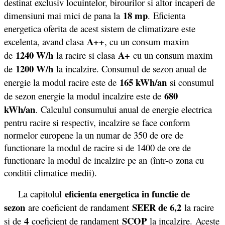
destinat exclusiv locuintelor, birourilor si altor incaperi de
18 mp
dimensiuni mai mici de pana la
. Eficienta
energetica oferita de acest sistem de climatizare este
A++
excelenta, avand clasa
, cu un consum maxim
1240 W/h
A+
de
la racire si clasa
cu un consum maxim
1200 W/h
de
la incalzire. Consumul de sezon anual de
165 kWh/an
energie la modul racire este de
si consumul
680
de sezon energie la modul incalzire este de
kWh/an
. Calculul consumului anual de energie electrica
pentru racire si respectiv, incalzire se face conform
normelor europene la un numar de 350 de ore de
functionare la modul de racire si de 1400 de ore de
functionare la modul de incalzire pe an (într-o zona cu
conditii climatice medii).
eficienta energetica in functie de
La capitolul
sezon
SEER de 6,2
are coeficient de randament
la racire
4
SCOP
si de
coeficient de randament
la incalzire. Aceste