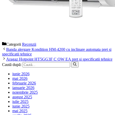
Categorii
Recenzii
Banda alergare Kondition HM-4200 cu inclinare automata pret si
specificatii tehnice
Aragaz Hotpoint HT5GG3F C OW EA pret si specificatii tehnice
Caută după:
iunie 2026
mai 2026
februarie 2026
ianuarie 2026
noiembrie 2025
august 2025
iulie 2025
iunie 2025
mai 2025