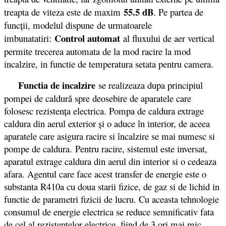
55.5 dB
treapta de viteza este de maxim
. Pe partea de
funcții, modelul dispune de urmatoarele
Control automat
imbunatatiri:
al fluxului de aer vertical
permite trecerea automata de la mod racire la mod
incalzire, in functie de temperatura setata pentru camera.
Functia de incalzire
se realizeaza dupa principiul
pompei de caldură spre deosebire de aparatele care
folosesc rezistenţa electrica. Pompa de caldura extrage
caldura din aerul exterior şi o aduce în interior, de aceea
aparatele care asigura racire si încalzire se mai numesc si
pompe de caldura. Pentru racire, sistemul este inversat,
aparatul extrage caldura din aerul din interior si o cedeaza
afara. Agentul care face acest transfer de energie este o
substanta R410a cu doua starii fizice, de gaz si de lichid in
functie de parametri fizicii de lucru. Cu aceasta tehnologie
consumul de energie electrica se reduce semnificativ fata
de cel al rezistentelor electrice, fiind de 3 ori mai mic.