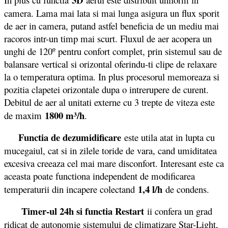
camera. Lama mai lata si mai lunga asigura un flux sporit
de aer in camera, putand astfel beneficia de un mediu mai
racoros intr-un timp mai scurt. Fluxul de aer acopera un
unghi de 120º pentru confort complet, prin sistemul sau de
balansare vertical si orizontal oferindu-ti clipe de relaxare
la o temperatura optima. In plus procesorul memoreaza si
pozitia clapetei orizontale dupa o intrerupere de curent.
Debitul de aer al unitati externe cu 3 trepte de viteza este
1800 m³/h
de maxim
.
Functia de dezumidificare
este utila atat in lupta cu
mucegaiul, cat si in zilele toride de vara, cand umiditatea
excesiva creeaza cel mai mare disconfort. Interesant este ca
aceasta poate functiona independent de modificarea
1,4 l/h
temperaturii din incapere colectand
de condens.
Timer-ul 24h si functia Restart
ii confera un grad
ridicat de autonomie sistemului de climatizare Star-Light,