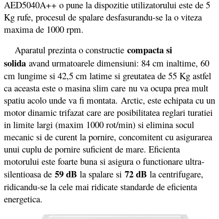
AED5040A++ o pune la dispozitie utilizatorului este de 5
Kg rufe, procesul de spalare desfasurandu-se la o viteza
maxima de 1000 rpm.
compacta si
Aparatul prezinta o constructie
solida
avand urmatoarele dimensiuni: 84 cm inaltime, 60
cm lungime si 42,5 cm latime si greutatea de 55 Kg astfel
ca aceasta este o masina slim care nu va ocupa prea mult
spatiu acolo unde va fi montata. Arctic, este echipata cu un
motor dinamic trifazat care are posibilitatea reglari turatiei
in limite largi (maxim 1000 rot/min) si elimina socul
mecanic si de curent la pornire, concomitent cu asigurarea
unui cuplu de pornire suficient de mare. Eficienta
motorului este foarte buna si asigura o functionare ultra-
59 dB
72 dB
silentioasa de
la spalare si
la centrifugare,
ridicandu-se la cele mai ridicate standarde de eficienta
energetica.