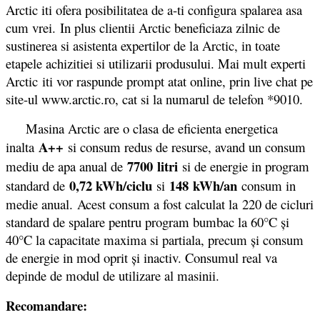
Arctic iti ofera posibilitatea de a-ti configura spalarea asa
cum vrei. In plus clientii Arctic beneficiaza zilnic de
sustinerea si asistenta expertilor de la Arctic, in toate
etapele achizitiei si utilizarii produsului. Mai mult experti
Arctic iti vor raspunde prompt atat online, prin live chat pe
site-ul www.arctic.ro, cat si la numarul de telefon *9010.
Masina Arctic are o clasa de eficienta energetica
A++
inalta
si consum redus de resurse, avand un consum
7700
litri
mediu de apa anual de
si de energie in program
0,72 kWh/ciclu
148 kWh/an
standard de
si
consum in
medie anual. Acest consum a fost calculat la 220 de cicluri
standard de spalare pentru program bumbac la 60°C şi
40°C la capacitate maxima si partiala, precum şi consum
de energie in mod oprit şi inactiv. Consumul real va
depinde de modul de utilizare al masinii.
Recomandare: