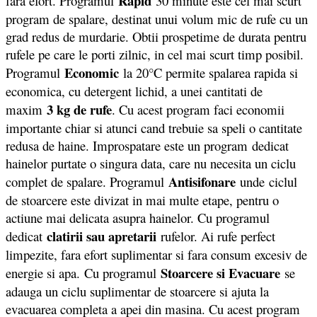
Rapid
fara efort. Programul
30 minute este cel mai scurt
program de spalare, destinat unui volum mic de rufe cu un
grad redus de murdarie. Obtii prospetime de durata pentru
rufele pe care le porti zilnic, in cel mai scurt timp posibil.
Economic
Programul
la 20°C permite spalarea rapida si
economica, cu detergent lichid, a unei cantitati de
3 kg de rufe
maxim
. Cu acest program faci economii
importante chiar si atunci cand trebuie sa speli o cantitate
redusa de haine. Improspatare este un program dedicat
hainelor purtate o singura data, care nu necesita un ciclu
Antisifonare
complet de spalare. Programul
unde ciclul
de stoarcere este divizat in mai multe etape, pentru o
actiune mai delicata asupra hainelor. Cu programul
clatirii sau apretarii
dedicat
rufelor. Ai rufe perfect
limpezite, fara efort suplimentar si fara consum excesiv de
Stoarcere si Evacuare
energie si apa. Cu programul
se
adauga un ciclu suplimentar de stoarcere si ajuta la
evacuarea completa a apei din masina. Cu acest program