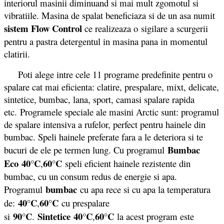
interiorul masinii diminuand si mai mult zgomotul si
vibratiile. Masina de spalat beneficiaza si de un asa numit
sistem Flow Control
ce realizeaza o sigilare a scurgerii
pentru a pastra detergentul in masina pana in momentul
clatirii.
Poti alege intre cele 11 programe predefinite pentru o
spalare cat mai eficienta: clatire, prespalare, mixt, delicate,
sintetice, bumbac, lana, sport, camasi spalare rapida
etc. Programele speciale ale masini Arctic sunt: programul
de spalare intensiva a rufelor, perfect pentru hainele din
bumbac. Speli hainele preferate fara a le deteriora si te
Bumbac
bucuri de ele pe termen lung. Cu programul
Eco
40°C
60°C
,
speli eficient hainele rezistente din
bumbac, cu un consum redus de energie si apa.
bumbac
Programul
cu apa rece si cu apa la temperatura
40°C
60°C
de:
,
cu prespalare
90°C
Sintetice
40°C
60°C
si
.
,
la acest program este