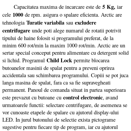
5 Kg
,
Capacitatea maxima de incarcare este de
iar
1000
cele
de rpm. asigura o spalare eficienta. Arctic are
Turatie variabila
excludere
tehnologia
sau
centrifugare
unde poti alege numarul de rotatii potrivit
tipului de haine folosit si programului preferat, de la
minim 600 rot/min la maxim 1000 rot/min. Arctic are un
sertar special conceput pentru alimentare cu detergent solid
Child Lock
si lichid. Programul
permite blocarea
butoanelor masinii de spalat pentru a preveni oprirea
accidentala sau schimbarea programului. Copiii se pot juca
langa masina de spalat, fara ca sa fie supravegheati
permanent. Panoul de comanda situat in partea superioara
control electronic
este prevazut cu butoane cu
, avand
urmatoarele functii: selectare centrifugare, de asemenea se
vor cunoaste etapele de spalare cu ajutorul display-ului
LED. In jurul butonului de selectie exista pictograme
sugestive pentru fiecare tip de program, iar cu ajutorul