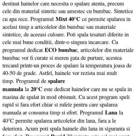
destinat hainelor care necesita o spalare atenta, precum
cele din material sintetic sau amestec cu bumbac. Sintetice
Mixt 40°C
cu apa rece. Programul
ce permite spalarea in
acelasi timp a articolelor din bumbac sau materiale
sintetice, de aceeasi culoare. Poti spala tesaturi diferite in
cele mai bune conditii, dintr-o singura incarcare. Cu
ECO bumbac
programul dedicat
, articolelor din materiale
bumbac vor fi curate si mereu gata de purtare, acestea
trecand printr-un proces de spalare la temperatura joasa de
40-50 de grade. Astfel, hainele vor rezista mai mult
spalare
timp. Programul de
manuala
20°C
la
este dedicat hainelor care nu se spala in
masina de spalat in mod obisnuit. Cu acest program speli
rapid si fara efort chiar si rufele pentru care spalarea
Lana
manuala ar consuma timp si efort. Programul
la
40°C
permite spalarea articolelor din lana, fara a le
deteriora. Acum poti spala hainele din lana in siguranta si