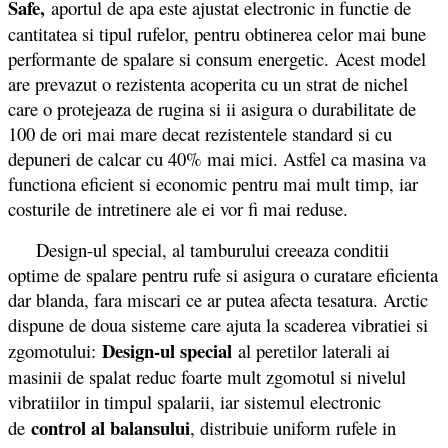
Safe,
aportul de apa este ajustat electronic in functie de
cantitatea si tipul rufelor, pentru obtinerea celor mai bune
performante de spalare si consum energetic. Acest model
are prevazut o rezistenta acoperita cu un strat de nichel
care o protejeaza de rugina si ii asigura o durabilitate de
100 de ori mai mare decat rezistentele standard si cu
depuneri de calcar cu 40% mai mici. Astfel ca masina va
functiona eficient si economic pentru mai mult timp, iar
costurile de intretinere ale ei vor fi mai reduse.
Design-ul special, al tamburului creeaza conditii
optime de spalare pentru rufe si asigura o curatare eficienta
dar blanda, fara miscari ce ar putea afecta tesatura. Arctic
dispune de doua sisteme care ajuta la scaderea vibratiei si
Design-ul special
zgomotului:
al peretilor laterali ai
masinii de spalat reduc foarte mult zgomotul si nivelul
vibratiilor in timpul spalarii, iar sistemul electronic
control al balansului
de
, distribuie uniform rufele in