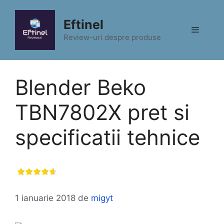
Sari
la
Eftinel
Meniu
conținut
Review-uri despre produse
Blender Beko
TBN7802X pret si
specificatii tehnice
1 ianuarie 2018
de
migyt