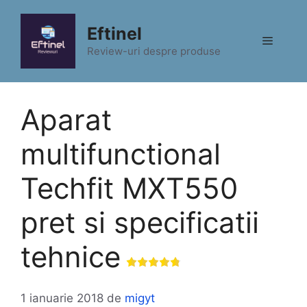
Sari
la
Eftinel
Meniu
conținut
Review-uri despre produse
Aparat
multifunctional
Techfit MXT550
pret si specificatii
tehnice
1 ianuarie 2018
de
migyt