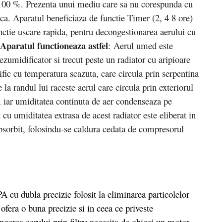
i 100 %. Prezenta unui mediu care sa nu corespunda cu
sca. Aparatul beneficiaza de functie Timer (2, 4 8 ore)
nctie uscare rapida, pentru decongestionarea aerului cu
Aparatul functioneaza astfel
: Aerul umed este
dezumidificator si trecut peste un radiator cu aripioare
ific cu temperatura scazuta, care circula prin serpentina
 la randul lui raceste aerul care circula prin exteriorul
 iar umiditatea continuta de aer condenseaza pe
 cu umiditatea extrasa de acest radiator este eliberat in
bsorbit, folosindu-se caldura cedata de compresorul
A cu dubla precizie folosit la eliminarea particolelor
 ofera o buna precizie si in ceea ce priveste
gerea aerului prin filtru necesita de obicei un motor