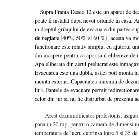
Supra Franta Deseo 12 este un aparat de dezu
poate fi instalat dupa nevoi oriunde in casa. A
in dreptul grilajului de evacuare din partea su
de reglare
(40%, 50% si 60 %), acesta va moni
functionare este relativ simplu, cu ajutorul un
din incapere pentru ca apoi sa il elibereze de 
Apa eliberata din aerul prelucrat este inmagazin
Evacuarea este una dubla, astfel poti monta in p
incinta externa. Capacitatea maxima de dezumid
litri. Fantele de evacuare permit redirectionar
celor din jur sa nu fie distrurbat de prezenta a
Acest dezumidificator profesionist asigura f
pana in 20 mp, pentru o camera de dimensiuni 
temperatura de lucru cuprinsa intre 5 si 35 d