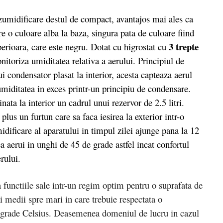
midificare destul de compact, avantajos mai ales ca
re o culoare alba la baza, singura pata de culoare fiind
3 trepte
perioara, care este negru. Dotat cu higrostat cu
toriza umiditatea relativa a aerului. Principiul de
ui condensator plasat la interior, acesta capteaza aerul
umiditatea in exces printr-un principiu de condensare.
ata la interior un cadrul unui rezervor de 2.5 litri.
lus un furtun care sa faca iesirea la exterior intr-o
ificare al aparatului in timpul zilei ajunge pana la 12
ea aerui in unghi de 45 de grade astfel incat confortul
erului.
unctiile sale intr-un regim optim pentru o suprafata de
medii spre mari in care trebuie respectata o
e grade Celsius. Deasemenea domeniul de lucru in cazul