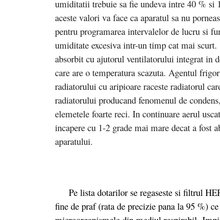
umiditatii trebuie sa fie undeva intre 40 % s
aceste valori va face ca aparatul sa nu pornea
pentru programarea intervalelor de lucru si fu
umiditate excesiva intr-un timp cat mai scurt.
absorbit cu ajutorul ventilatorului integrat in 
care are o temperatura scazuta. Agentul frigor
radiatorului cu aripioare raceste radiatorul care
radiatorului producand fenomenul de condens,
elemetele foarte reci. In continuare aerul uscat
incapere cu 1-2 grade mai mare decat a fost a
aparatului.
Pe lista dotarilor se regaseste si filtrul HEP
fine de praf (rata de precizie pana la 95 %) ce
microorganismele din mediul respirabil. Impin