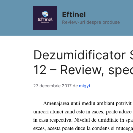
Sari
la
Eftinel
conținut
Review-uri despre produse
Dezumidificator
12 – Review, speci
27 decembrie 2017
de
migyt
Amenajarea unui mediu ambiant potrivit poate
umeori atunci cand este in exces, poate aduce 
in casa respectiva. Nivelul de umiditate in spa
exces, acesta poate duce la condens si mucegai,