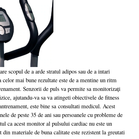
e scopul de a arde stratul adipos sau de a intari
a celor mai bune rezultate este de a mentine un ritm
renament. Senzorii de puls va permite sa monitorizați
izice, ajutandu-va sa va atingeti obiectivele de fitness
antrenament, este bine sa consultati medicul. Acest
anele de peste 35 de ani sau persoanele cu probleme de
tul ca acest monitor al pulsului cardiac nu este un
 din materiale de buna calitate este rezistent la greutati