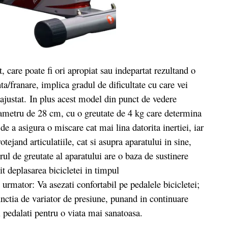
are poate fi ori apropiat sau indepartat rezultand o
ta/franare, implica gradul de dificultate cu care vei
 ajustat. In plus acest model din punct de vedere
iametru de 28 cm, cu o greutate de 4 kg care determina
 de a asigura o miscare cat mai lina datorita inertiei, iar
tejand articulatiile, cat si asupra aparatului in sine,
ul de greutate al aparatului are o baza de sustinere
t deplasarea bicicletei in timpul
 urmator: Va asezati confortabil pe pedalele bicicletei;
unctia de variator de presiune, punand in continuare
 pedalati pentru o viata mai sanatoasa.