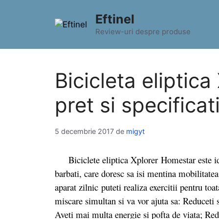
Sari
Eftinel
la
conținut
Review-uri despre produse
Bicicleta eliptic
pret si specificat
5 decembrie 2017
de
migyt
Biciclete eliptica Xplorer Homestar este idea
barbati, care doresc sa isi mentina mobilitate
aparat zilnic puteti realiza exercitii pentru t
miscare simultan si va vor ajuta sa: Reduceti 
Aveti mai multa energie si pofta de viata; Red