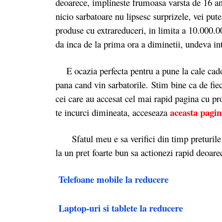
deoarece, implineste frumoasa varsta de 16 an
nicio sarbatoare nu lipsesc surprizele, vei put
produse cu extrareduceri, in limita a 10.000.00
da inca de la prima ora a diminetii, undeva in
E ocazia perfecta pentru a pune la cale cad
pana cand vin sarbatorile. Stim bine ca de fie
cei care au accesat cel mai rapid pagina cu pr
aceasta pagin
te incurci dimineata, acceseaza
Sfatul meu e sa verifici din timp preturile i
la un pret foarte bun sa actionezi rapid deoarec
Telefoane mobile la reducere
Laptop-uri si tablete la reducere