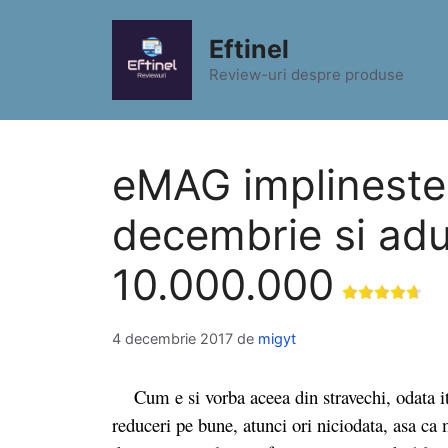
Sari
la
Eftinel
conținut
Review-uri despre produse
eMAG implineste 
decembrie si ad
10.000.000
4 decembrie 2017
de
migyt
Cum e si vorba aceea din stravechi, odata iti 
reduceri pe bune, atunci ori niciodata, asa ca 