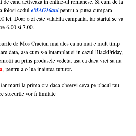
i de cand activeaza in online-ul romanesc. Si cum de la
ea folosi codul
eMAG16ani
pentru a putea cumpara
0 lei. Doar o zi este valabila campania, iar startul se va
tre 6.00 si 7.00.
ourile de Mos Craciun mai ales ca nu mai e mult timp
care data, asa cum s-a intamplat si in cazul BlackFriday,
omotii au prins produsele vedeta, asa ca daca vrei sa nu
a
, pentru a o lua inaintea tuturor.
ar marti la prima ora daca observi ceva pe placul tau
e stocurile vor fi limitate