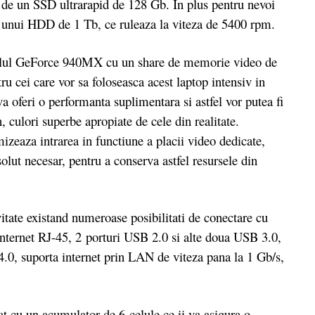
a de un SSD ultrarapid de 128 Gb. In plus pentru nevoi
ea unui HDD de 1 Tb, ce ruleaza la viteza de 5400 rpm.
l GeForce 940MX cu un share de memorie video de
 cei care vor sa foloseasca acest laptop intensiv in
 oferi o performanta suplimentara si astfel vor putea fi
, culori superbe apropiate de cele din realitate.
eaza intrarea in functiune a placii video dedicate,
solut necesar, pentru a conserva astfel resursele din
tate existand numeroase posibilitati de conectare cu
internet RJ-45, 2 porturi USB 2.0 si alte doua USB 3.0,
h 4.0, suporta internet prin LAN de viteza pana la 1 Gb/s,
cu un acumulator de 6 celule ce ii va asigura o