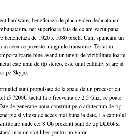
ct hardware, beneficiaza de placa video dedicata iar
imbunatatira, net superioara fata de ce am vazut pana
are beneficiaza de 1920 x 1080 pixeli. Cum spuneam un
 in ceea ce priveste imaginile transmise. Testat in
omporta foarte bine avand un unghi de vizibilitate foarte
etul este unul de tip stereo, este unul calitativ si are si
lor pe Skype.
atiei sunt propulsate de la spate de un procesor cu
tel i5 7200U tactat la o frecventa de 2.5 Ghz, ce poate
te de generatie noua construit pe o arhitectura de tip
rgie si viteza de acces mai buna la date. La capitolul
mtitoare unde cei 8 Gb prezenti sunt de tip DDR4 si
tand inca un slot liber pentru un viitor