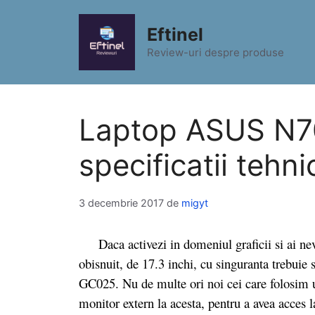
Sari
la
Eftinel
conținut
Review-uri despre produse
Laptop ASUS N7
specificatii tehni
3 decembrie 2017
de
migyt
Daca activezi in domeniul graficii si ai nev
obisnuit, de 17.3 inchi, cu singuranta trebui
GC025. Nu de multe ori noi cei care folosim u
monitor extern la acesta, pentru a avea acces l