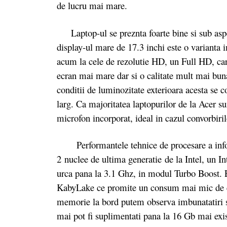
de lucru mai mare.
Laptop-ul se preznta foarte bine si sub aspe
display-ul mare de 17.3 inchi este o varianta 
acum la cele de rezolutie HD, un Full HD, c
ecran mai mare dar si o calitate mult mai buna
conditii de luminozitate exterioara acesta se c
larg. Ca majoritatea laptopurilor de la Acer sun
microfon incorporat, ideal in cazul convorbiri
Performantele tehnice de procesare a inform
2 nuclee de ultima generatie de la Intel, un In
urca pana la 3.1 Ghz, in modul Turbo Boost. Es
KabyLake ce promite un consum mai mic de ene
memorie la bord putem observa imbunatatiri s
mai pot fi suplimentati pana la 16 Gb mai exis