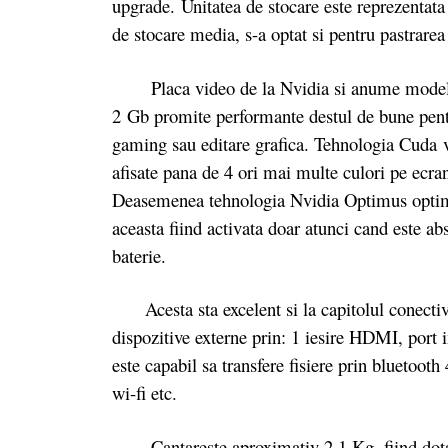
upgrade. Unitatea de stocare este reprezentat
de stocare media, s-a optat si pentru pastrar
Placa video de la Nvidia si anume modelu
2 Gb promite performante destul de bune pentru
gaming sau editare grafica. Tehnologia Cuda va
afisate pana de 4 ori mai multe culori pe ecran
Deasemenea tehnologia Nvidia Optimus optimiz
aceasta fiind activata doar atunci cand este ab
baterie.
Acesta sta excelent si la capitolul conectivi
dispozitive externe prin: 1 iesire HDMI, port 
este capabil sa transfere fisiere prin bluetoot
wi-fi etc.
Cantareste aproximativ 2.1 Kg, fiind dotat 