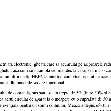
vata electronic, gheata care sa acumulat pe aripioarele radiat
nghetul, asa cum se intampla cel mai des la casa, sau intr-o c
iguri un filtru de tip HEPA la interior, care vine separat de aces
xima si din punct de vedere functional.
ui de comanda, sus sau jos in trepte de 5% (intre 30% si 80
ca aerul circulat de aparat la o incapere cu o suprafata de 30 
te esenţială pentru un somn odihnitor. Meaco a depus eforturi 