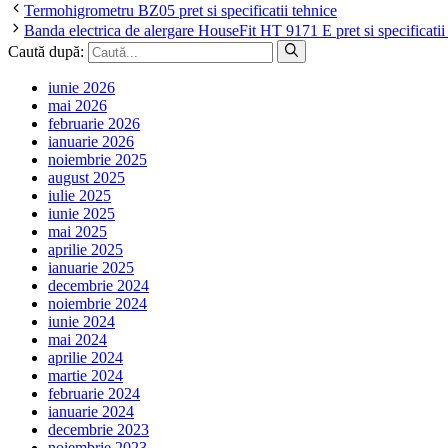
Termohigrometru BZ05 pret si specificatii tehnice
Banda electrica de alergare HouseFit HT 9171 E pret si specificatii
Caută după:
iunie 2026
mai 2026
februarie 2026
ianuarie 2026
noiembrie 2025
august 2025
iulie 2025
iunie 2025
mai 2025
aprilie 2025
ianuarie 2025
decembrie 2024
noiembrie 2024
iunie 2024
mai 2024
aprilie 2024
martie 2024
februarie 2024
ianuarie 2024
decembrie 2023
noiembrie 2023