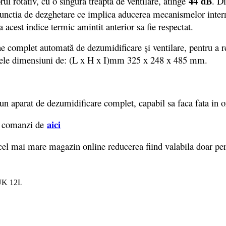
44
dB
ul rotativ, cu o singura treapta de ventilare, atinge
. D
 functia de dezghetare ce implica aducerea mecanismelor inter
ca acest indice termic amintit anterior sa fie respectat.
omplet automată de dezumidificare şi ventilare, pentru a re
arele dimensiuni de: (L x H x I)mm 325 x 248 x 485 mm.
parat de dezumidificare complet, capabil sa faca fata in ori
ai
ci
l comanzi de
cel mai mare magazin online reducerea fiind valabila doar pe