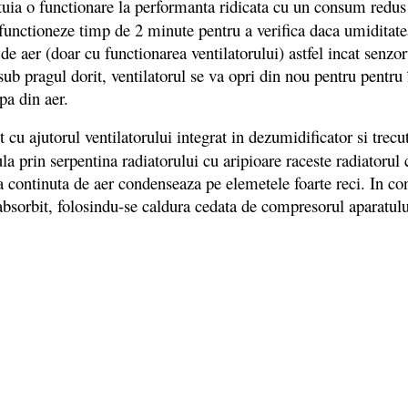
tuia o functionare la performanta ridicata cu un consum redus 
 functioneze timp de 2 minute pentru a verifica daca umiditate
e aer (doar cu functionarea ventilatorului) astfel incat senzo
ub pragul dorit, ventilatorul se va opri din nou pentru pentru
apa din aer.
 cu ajutorul ventilatorului integrat in dezumidificator si trecu
a prin serpentina radiatorului cu aripioare raceste radiatorul c
continuta de aer condenseaza pe elemetele foarte reci. In cont
absorbit, folosindu-se caldura cedata de compresorul aparatulu