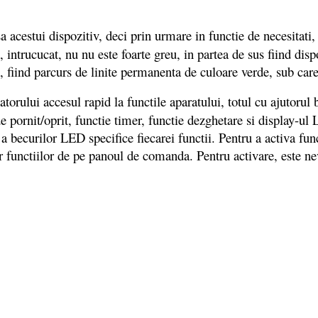
sa acestui dispozitiv, deci prin urmare in functie de necesitati
ie, intrucucat, nu nu este foarte greu, in partea de sus fiind di
b, fiind parcurs de linite permanenta de culoare verde, sub car
zatorului accesul rapid la functile aparatului, totul cu ajutor
 pornit/oprit, functie timer, functie dezghetare si display-ul 
becurilor LED specifice fiecarei functii. Pentru a activa func
or functiilor de pe panoul de comanda. Pentru activare, este ne