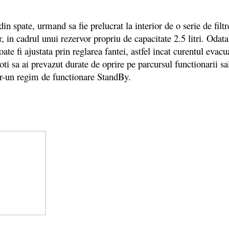
spate, urmand sa fie prelucrat la interior de o serie de filtre 
or, in cadrul unui rezervor propriu de capacitate 2.5 litri. Oda
te fi ajustata prin reglarea fantei, astfel incat curentul evac
oti sa ai prevazut durate de oprire pe parcursul functionarii 
intr-un regim de functionare StandBy.