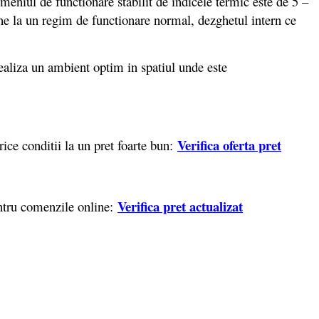
imeniul de functionare stabilit de indicele termic este de 5 –
ne la un regim de functionare normal, dezghetul intern ce
aliza un ambient optim in spatiul unde este
Verifica oferta pret
ce conditii la un pret foarte bun:
Verifica pret actualizat
ntru comenzile online: