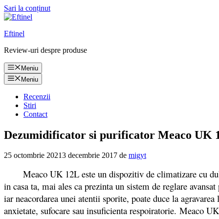
Sari la conținut
Eftinel
Review-uri despre produse
Meniu
Meniu
Recenzii
Stiri
Contact
Dezumidificator si purificator Meaco UK 1
25 octombrie 2021
3 decembrie 2017
de
migyt
Meaco UK 12L este un dispozitiv de climatizare cu dubla func
in casa ta, mai ales ca prezinta un sistem de reglare avansa
iar neacordarea unei atentii sporite, poate duce la agravarea 
anxietate, sufocare sau insuficienta respoiratorie. Meaco UK