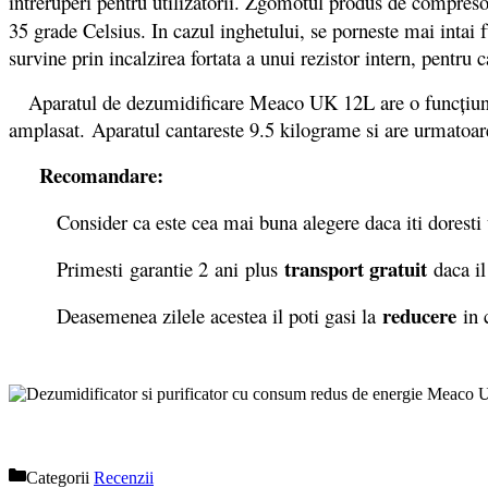
întreruperi pentru utilizatorii. Zgomotul produs de compresor
35 grade Celsius. In cazul inghetului, se porneste mai intai
survine prin incalzirea fortata a unui rezistor intern, pentru 
Aparatul de dezumidificare Meaco UK 12L are o funcţiune c
amplasat. Aparatul cantareste 9.5 kilograme si are urmato
Recomandare:
Consider ca este cea mai buna alegere daca iti doresti un a
transport gratuit
Primesti garantie 2
ani plus
daca i
reducere
Deasemenea zilele acestea il poti gasi la
in 
Categorii
Recenzii