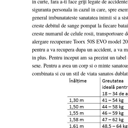
in curte, fara a-ti face griji legate de accident
siguranta personala in cazul in care, spre exem
general imbunatateste sanatatea inimii si a sis
creste debitul de sange pompat la fiecare batai
creste numarul de celule rosii, transportoare d
alergare recuperare Toorx 50S EVO model 2017 
pentru a va recupera dupa un accident, a va me
in plus. Pentru inceput am sa prezint un tabel
sexe. Pentru a avea un corp si o minte sanato
combinata si cu un stil de viata sanatos dublat