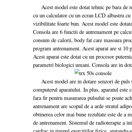
Acest model este dotat tehnic pe bara de rezi
cu un calculator cu un ecran LCD albastru c
vizibilitate foarte bun. Acest model este dotat
Consola are 6 functii de antrenament pe calcula
consum de calorii, body fat care masoara proc
program antrenament. Acest aparat are si 10 
Acest aparat este dotat cu un procesor puterni
parametri biologici umani. Consola are in dota
Acest model are in dotare senzori de puls C
computerul aparatului. In plus, aparatul este 
fara fir pentru masurarea pulsului se poate ac
antrenament are scopul de a arde stratul adipos
obtinerea celor mai bune rezultate este de a 
de antrenament. Sistemul de radioterapie a in
cardiac in timpul exercitiilor fizice, ajutandu-