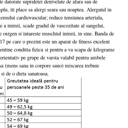
ele datorate suprafetei denivelate de afara sau de
plu, iti place sa alergi seara sau noaptea. Alergatul in
temului cardiovascular; reduce tensiunea arteriala,
e a inimii, scade gradul de vascozitate al sangelui,
e oxigen si intareste muschiul inimii, in sine. Banda de
pe care o prezint este un aparat de fitness excelent
ntine conditia fizica si pentru a va scapa de kilograme
 orientativ pe grupe de varsta valabil pentru ambele
asa (mens sana in corpore sano) miscarea trebuie
 si de o dieta sanatoasa.