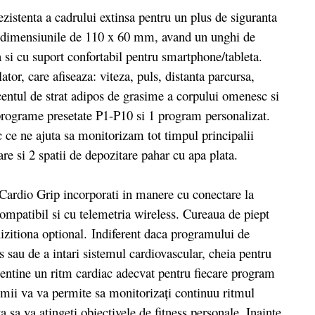
stenta a cadrului extinsa pentru un plus de siguranta
u dimensiunile de 110 x 60 mm, avand un unghi de
a si cu suport confortabil pentru smartphone/tableta.
tor, care afiseaza: viteza, puls, distanta parcursa,
entul de strat adipos de grasime a corpului omenesc si
programe presetate P1-P10 si 1 program personalizat.
c ce ne ajuta sa monitorizam tot timpul principalii
re si 2 spatii de depozitare pahar cu apa plata.
ardio Grip incorporati in manere cu conectare la
compatibil si cu telemetria wireless. Cureaua de piept
hizitiona optional. Indiferent daca programului de
 sau de a intari sistemul cardiovascular, cheia pentru
mentine un ritm cardiac adecvat pentru fiecare program
imii va va permite sa monitorizați continuu ritmul
va sa va atingeti obiectivele de fitness personale. Inainte