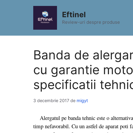
Sari
la
Eftinel
conținut
Review-uri despre produse
Banda de alerg
cu garantie motor
specificatii tehni
3 decembrie 2017
de
migyt
Alergatul pe banda tehnic este o alternativa f
timp nefavorabil. Cu un astfel de aparat poti f