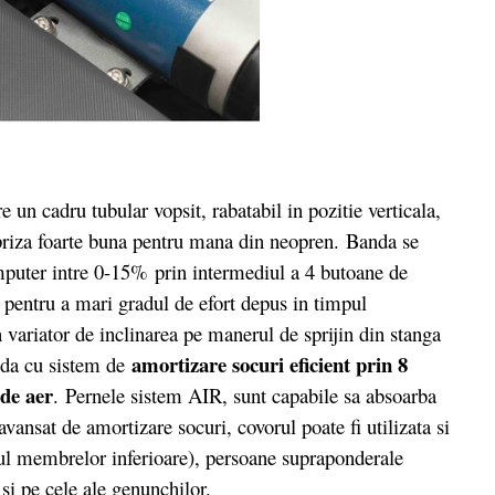
un cadru tubular vopsit, rabatabil in pozitie verticala,
priza foarte buna pentru mana din neopren. Banda se
puter intre 0-15% prin intermediul a 4 butoane de
 pentru a mari gradul de efort depus in timpul
 variator de inclinarea pe manerul de sprijin din stanga
amortizare socuri eficient prin 8
nda cu sistem de
de aer
.
Pernele sistem AIR, sunt capabile sa absoarba
vansat de amortizare socuri, covorul poate fi utilizata si
lul membrelor inferioare), persoane supraponderale
si pe cele ale genunchilor.