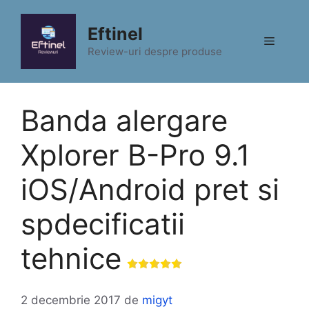
Sari
la
Eftinel
Meniu
conținut
Review-uri despre produse
Banda alergare
Xplorer B-Pro 9.1
iOS/Android pret si
spdecificatii
tehnice
2 decembrie 2017
de
migyt