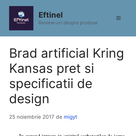
Sari
la
Eftinel
Meniu
conținut
Review-uri despre produse
Brad artificial Kring
Kansas pret si
specificatii de
design
25 noiembrie 2017
de
migyt
In curand intram in spiritul sarbatorilor de iarna