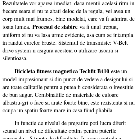
Rezultatele vor aparea imediat, daca mentii acelasi ritm in
fiecare seara si nu te abati deloc de la regula, vei avea un
corp mult mai frumos, bine modelat, care va fi admirat de
Procesul de slabire
toata lumea.
va fi unul treptat,
uniform si nu va lasa urme evidente, asa cum se intampla
in randul curelor bruste. Sistemul de transmisie: V-Belt
drive system ii asigura acesteia o utilizare usoara si
silentioasa.
Bicicleta fitness magnetica Techfit B410
este un
model impresionant si din punct de vedere a designului si
are toate calitatile pentru a putea fi considerata o investitie
de bun augur. Combinatiile de materiale de culoare
albastru-gri o face sa arate foarte bine, este rezistenta si nu
ocupa un spatiu foarte mare in casa fiind pliabila.
In functie de nivelul de pregatire poti lucra diferit
setand un nivel de dificultate optim pentru puterile
personale – 8 trepte de dificultate. In zona centrala a