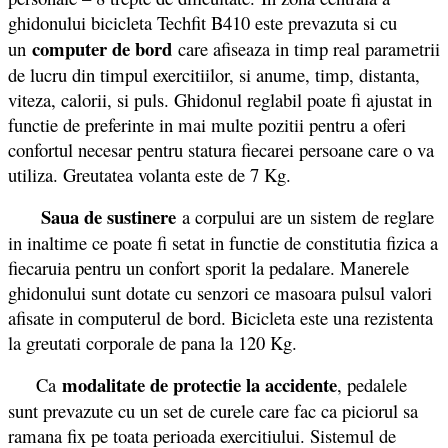
ghidonului bicicleta Techfit B410 este prevazuta si cu
computer de bord
un
care afiseaza in timp real parametrii
de lucru din timpul exercitiilor, si anume, timp, distanta,
viteza, calorii, si puls. Ghidonul reglabil poate fi ajustat in
functie de preferinte in mai multe pozitii pentru a oferi
confortul necesar pentru statura fiecarei persoane care o va
utiliza. Greutatea volanta este de 7 Kg.
Saua de sustinere
a corpului are un sistem de reglare
in inaltime ce poate fi setat in functie de constitutia fizica a
fiecaruia pentru un confort sporit la pedalare. Manerele
ghidonului sunt dotate cu senzori ce masoara pulsul valori
afisate in computerul de bord. Bicicleta este una rezistenta
la greutati corporale de pana la 120 Kg.
modalitate de protectie la accidente
Ca
, pedalele
sunt prevazute cu un set de curele care fac ca piciorul sa
ramana fix pe toata perioada exercitiului. Sistemul de