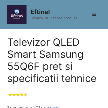
Sari
la
Eftinel
Meniu
conținut
Review-uri despre produse
Televizor QLED
Smart Samsung
55Q6F pret si
specificatii tehnice
17 noiembrie 2017
de
migyt