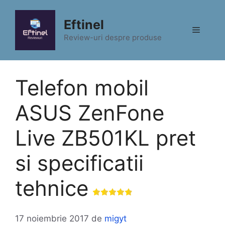
Sari
la
Eftinel
Meniu
conținut
Review-uri despre produse
Telefon mobil
ASUS ZenFone
Live ZB501KL pret
si specificatii
tehnice
17 noiembrie 2017
de
migyt