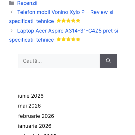
Categorii
Recenzii
Telefon mobil Vonino Xylo P – Review si
specificatii tehnice
Laptop Acer Aspire A314-31-C4Z5 pret si
specificatii tehnice
Caută
după:
iunie 2026
mai 2026
februarie 2026
ianuarie 2026