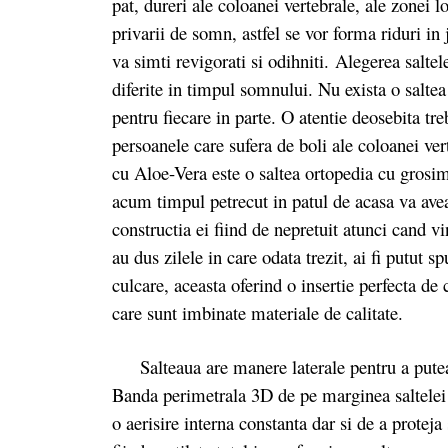
pat, dureri ale coloanei vertebrale, ale zonei l
privarii de somn, astfel se vor forma riduri in 
va simti revigorati si odihniti. Alegerea salte
diferite in timpul somnului. Nu exista o saltea
pentru fiecare in parte. O atentie deosebita tre
persoanele care sufera de boli ale coloanei v
cu Aloe-Vera este o saltea ortopedia cu grosi
acum timpul petrecut in patul de acasa va avea
constructia ei fiind de nepretuit atunci cand vi
au dus zilele in care odata trezit, ai fi putut 
culcare, aceasta oferind o insertie perfecta de c
care sunt imbinate materiale de calitate.
Salteaua are manere laterale pentru a putea fi
Banda perimetrala 3D de pe marginea saltelei c
o aerisire interna constanta dar si de a protej