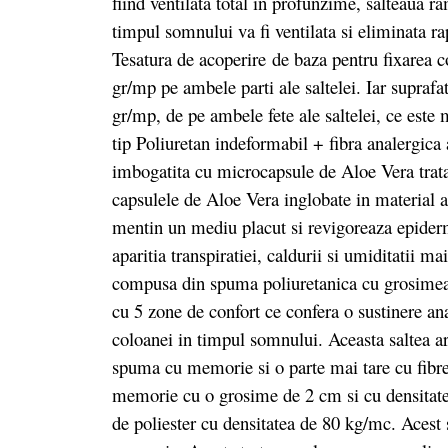
fiind ventilata total in profunzime, salteaua 
timpul somnului va fi ventilata si eliminata ra
Tesatura de acoperire de baza pentru fixarea 
gr/mp pe ambele parti ale saltelei. Iar suprafa
gr/mp, de pe ambele fete ale saltelei, ce este
tip Poliuretan indeformabil + fibra analergica 
imbogatita cu microcapsule de Aloe Vera trat
capsulele de Aloe Vera inglobate in material 
mentin un mediu placut si revigoreaza epiderm
aparitia transpiratiei, caldurii si umiditatii ma
compusa din spuma poliuretanica cu grosime
cu 5 zone de confort ce confera o sustinere ana
coloanei in timpul somnului. Aceasta saltea are
spuma cu memorie si o parte mai tare cu fibre d
memorie cu o grosime de 2 cm si cu densitatea
de poliester cu densitatea de 80 kg/mc. Acest s