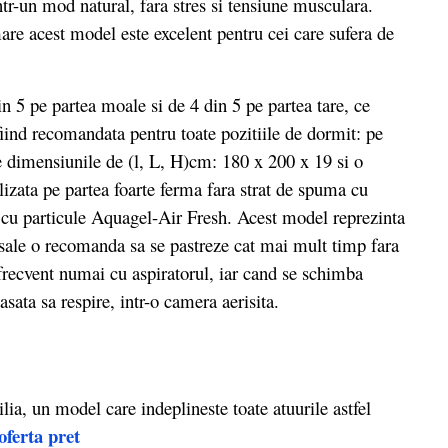
intr-un mod natural, fara stres si tensiune musculara.
are acest model este excelent pentru cei care sufera de
 5 pe partea moale si de 4 din 5 pe partea tare, ce
ind recomandata pentru toate pozitiile de dormit: pe
e dimensiunile de (l, L, H)cm: 180 x 200 x 19 si o
lizata pe partea foarte ferma fara strat de spuma cu
u particule Aquagel-Air Fresh. Acest model reprezinta
le sale o recomanda sa se pastreze cat mai mult timp fara
 frecvent numai cu aspiratorul, iar cand se schimba
asata sa respire, intr-o camera aerisita.
a, un model care indeplineste toate atuurile astfel
oferta pret