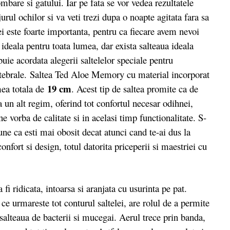
ombare si gatului. Iar pe fata se vor vedea rezultatele
jurul ochilor si va veti trezi dupa o noapte agitata fara sa
lei este foarte importanta, pentru ca fiecare avem nevoi
 ideala pentru toata lumea, dar exista salteaua ideala
buie acordata alegerii saltelelor speciale pentru
ertebrale. Saltea Ted Aloe Memory cu material incorporat
19 cm
mea totala de
. Acest tip de saltea promite ca de
 un alt regim, oferind tot confortul necesar odihnei,
ne vorba de calitate si in acelasi timp functionalitate. S-
spune ca esti mai obosit decat atunci cand te-ai dus la
onfort si design, totul datorita priceperii si maestriei cu
 ridicata, intoarsa si aranjata cu usurinta pe pat.
e urmareste tot conturul saltelei, are rolul de a permite
a salteaua de bacterii si mucegai. Aerul trece prin banda,