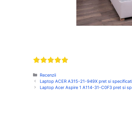
Categorii
Recenzii
Laptop ACER A315-21-949X pret si specificati
Laptop Acer Aspire 1 A114-31-C0F3 pret si spec