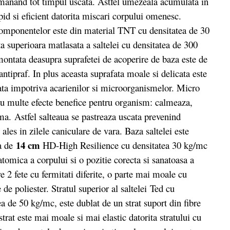
ramanand tot timpul uscata. Astfel umezeala acumulata in
pid si eficient datorita miscari corpului omenesc.
componentelor este din material TNT cu densitatea de 30
ta superioara matlasata a saltelei cu densitatea de 300
 montata deasupra suprafetei de acoperire de baza este de
antipraf. In plus aceasta suprafata moale si delicata este
ata impotriva acarienilor si microorganismelor. Micro
au multe efecte benefice pentru organism: calmeaza,
a. Astfel salteaua se pastreaza uscata prevenind
i ales in zilele caniculare de vara. Baza saltelei este
14 cm
a de
HD-High Resilience cu densitatea 30 kg/mc
tomica a corpului si o pozitie corecta si sanatoasa a
 2 fete cu fermitati diferite, o parte mai moale cu
e poliester. Stratul superior al saltelei Ted cu
 de 50 kg/mc, este dublat de un strat suport din fibre
trat este mai moale si mai elastic datorita stratului cu