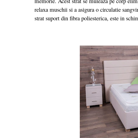
memorie. Acest strat se muleaza pe corp elim
relaxa muschii si a asigura o circulatie sangvin
strat suport din fibra poliesterica, este in sc