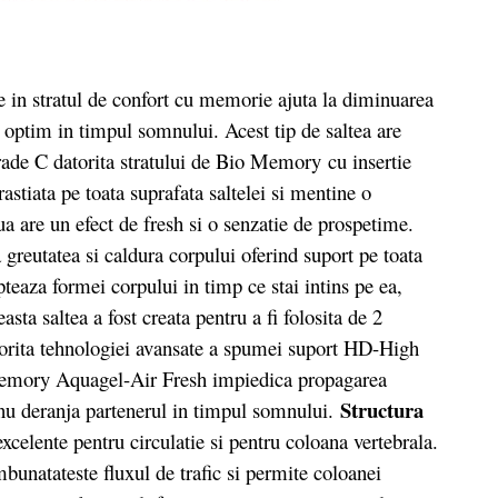
in stratul de confort cu memorie ajuta la diminuarea
 optim in timpul somnului. Acest tip de saltea are
rade C datorita stratului de Bio Memory cu insertie
astiata pe toata suprafata saltelei si mentine o
ua are un efect de fresh si o senzatie de prospetime.
reutatea si caldura corpului oferind suport pe toata
eaza formei corpului in timp ce stai intins pe ea,
easta saltea a fost creata pentru a fi folosita de 2
atorita tehnologiei avansate a spumei suport HD-High
 Memory Aquagel-Air Fresh impiedica propagarea
Structura
a nu deranja partenerul in timpul somnului.
xcelente pentru circulatie si pentru coloana vertebrala.
bunatateste fluxul de trafic si permite coloanei