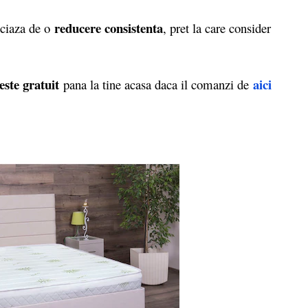
reducere consistenta
iciaza de o
, pret la care consider
este gratuit
aici
pana la tine acasa daca il comanzi de