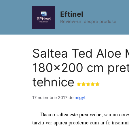
Sari
la
Eftinel
conținut
Review-uri despre produse
Saltea Ted Aloe
180×200 cm pret s
tehnice
17 noiembrie 2017
de
migyt
Daca o saltea este prea veche, sau nu cores
tarziu vor aparea probleme cum ar fi: insomnie, 