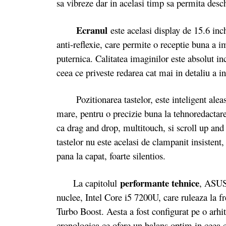
sa vibreze dar in acelasi timp sa permita des
Ecranul
este acelasi display de 15.6 inc
anti-reflexie, care permite o receptie buna a im
puternica. Calitatea imaginilor este absolut i
ceea ce priveste redarea cat mai in detaliu a in
Pozitionarea tastelor, este inteligent aleasa, 
mare, pentru o precizie buna la tehnoredactare
ca drag and drop, multitouch, si scroll up and
tastelor nu este acelasi de clampanit insisten
pana la capat, foarte silentios.
performante tehnice
La capitolul
, ASUS
nuclee, Intel Core i5 7200U, care ruleaza la 
Turbo Boost. Aesta a fost configurat pe o arhi
cronologica ce ofere un balans optim in ceea 