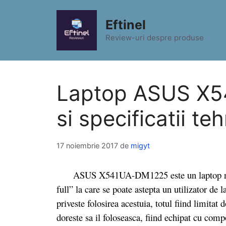
Sari
la
Eftinel
conținut
Review-uri despre produse
Laptop ASUS X5
si specificatii te
17 noiembrie 2017
de
migyt
ASUS X541UA-DM1225 este un laptop nou de
full” la care se poate astepta un utilizator de l
priveste folosirea acestuia, totul fiind limitat
doreste sa il foloseasca, fiind echipat cu com