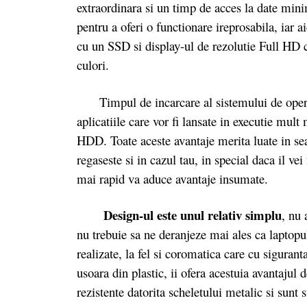
extraordinara si un timp de acces la date mini
pentru a oferi o functionare ireprosabila, iar
cu un SSD si display-ul de rezolutie Full HD 
culori.
Timpul de incarcare al sistemului de operare
aplicatiile care vor fi lansate in executie mu
HDD. Toate aceste avantaje merita luate in se
regaseste si in cazul tau, in special daca il v
mai rapid va aduce avantaje insumate.
Design-ul este unul relativ simplu
, nu 
nu trebuie sa ne deranjeze mai ales ca laptopul 
realizate, la fel si coromatica care cu sigurant
usoara din plastic, ii ofera acestuia avantaju
rezistente datorita scheletului metalic si sunt 