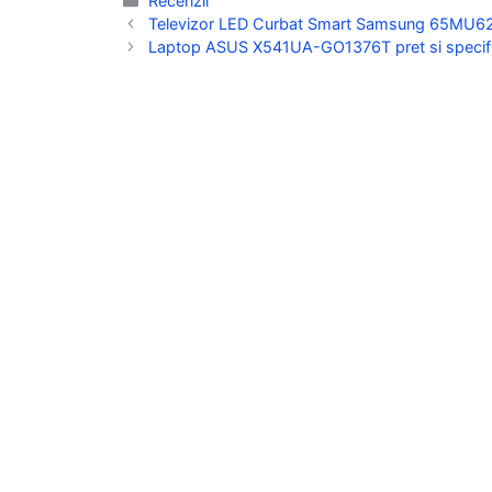
Recenzii
Televizor LED Curbat Smart Samsung 65MU6202 
Laptop ASUS X541UA-GO1376T pret si specific