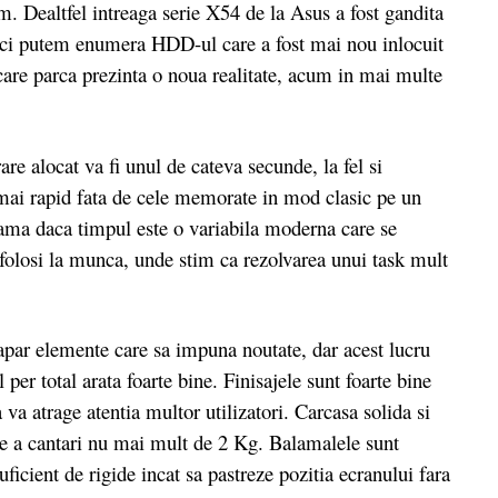
m. Dealtfel intreaga serie X54 de la Asus a fost gandita
 aici putem enumera HDD-ul care a fost mai nou inlocuit
care parca prezinta o noua realitate, acum in mai multe
 alocat va fi unul de cateva secunde, la fel si
lt mai rapid fata de cele memorate in mod clasic pe un
ama daca timpul este o variabila moderna care se
ei folosi la munca, unde stim ca rezolvarea unui task mult
apar elemente care sa impuna noutate, dar acest lucru
per total arata foarte bine. Finisajele sunt foarte bine
a va atrage atentia multor utilizatori. Carcasa solida si
l de a cantari nu mai mult de 2 Kg. Balamalele sunt
suficient de rigide incat sa pastreze pozitia ecranului fara