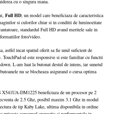
chiderea cu o singura mana.
Full HD
hi,
, un model care beneficiaza de caracteristica
aginilor si culorilor chiar si in conditii de luminozitate
ncantatoare, standardul Full HD avand meritele sale in
formatiilor foto/video.
astfel incat spatiul oferit sa fie unul suficient de
. TouchPad-ul este responsive si este familiar cu functii
 down. L-am luat la butonat destul de intens, iar sunetul
t, butoanele nu se blocheaza asigurand o cursa optima
 X541UA-DM1225 beneficiaza de un procesor pe 2
frecventa de 2.5 Ghz, posibil maxim 3.1 Ghz in modul
tectura de tip Kaby Lake, ultima disponibila in ordine
ce priveste consumul energetic si performantele in