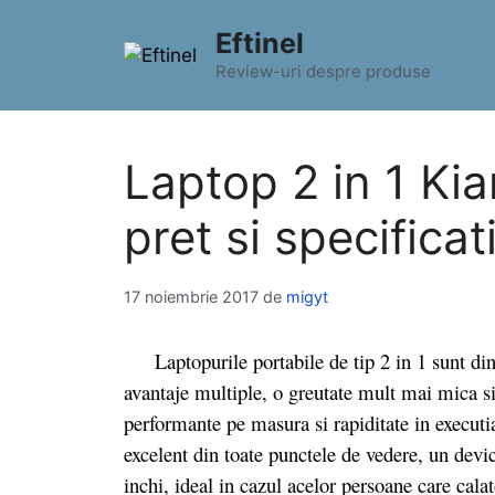
Sari
Eftinel
la
conținut
Review-uri despre produse
Laptop 2 in 1 Ki
pret si specificat
17 noiembrie 2017
de
migyt
Laptopurile portabile de tip 2 in 1 sunt din 
avantaje multiple, o greutate mult mai mica si 
performante pe masura si rapiditate in executi
excelent din toate punctele de vedere, un dev
inchi, ideal in cazul acelor persoane care cala