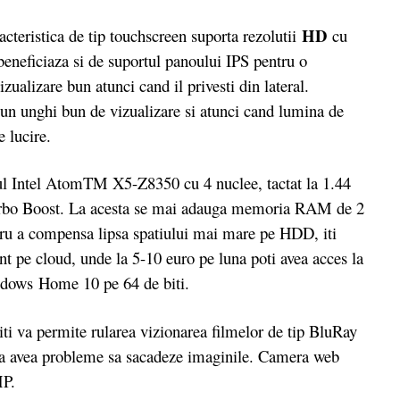
HD
acteristica de tip touchscreen suporta rezolutii
cu
beneficiaza si de suportul panoului IPS pentru o
zualizare bun atunci cand il privesti din lateral.
i un unghi bun de vizualizare si atunci cand lumina de
e lucire.
ul Intel AtomTM X5-Z8350 cu 4 nuclee, tactat la 1.44
Turbo Boost. La acesta se mai adauga memoria RAM de 2
ru a compensa lipsa spatiului mai mare pe HDD, iti
t pe cloud, unde la 5-10 euro pe luna poti avea acces la
indows Home 10 pe 64 de biti.
 va permite rularea vizionarea filmelor de tip BluRay
ra a avea probleme sa sacadeze imaginile. Camera web
 MP.