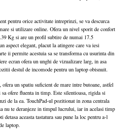
pentru orice activitate intreprinzi, se va descurca
mare si utilizare online. Ofera un nivel sporit de confort
1.39 Kg si are un profil subtire de numai 17.5
un aspect elegant, placut la atingere care va iesi
te ii permite acestuia sa se transforma cu usurinta din
dere ecran ofera un unghi de vizualizare larg, in asa
pozitii destul de incomode pentru un laptop obisnuit.
fera un spatiu suficient de mare intre butoane, astfel
i sa ofere fluenta in timp. Este silentioasa, rigida si
nzi de la ea. TouchPad-ul pozitionat in zona centrala
sa nu te deranjeze in timpul lucrului, iar in acelasi timp
oti detasa aceasta tastatura sau pune la loc pentru a-l
de laptop.