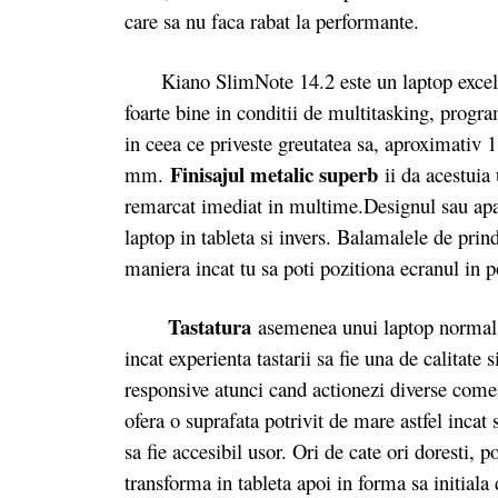
care sa nu faca rabat la performante.
Kiano SlimNote 14.2 este un laptop excelent 
foarte bine in conditii de multitasking, progra
in ceea ce priveste greutatea sa, aproximativ 
Finisajul metalic superb
mm.
ii da acestuia 
remarcat imediat in multime.Designul sau apar
laptop in tableta si invers. Balamalele de prin
maniera incat tu sa poti pozitiona ecranul in 
Tastatura
asemenea unui laptop normal, o
incat experienta tastarii sa fie una de calitate s
responsive atunci cand actionezi diverse come
ofera o suprafata potrivit de mare astfel incat 
sa fie accesibil usor. Ori de cate ori doresti, p
transforma in tableta apoi in forma sa initiala 