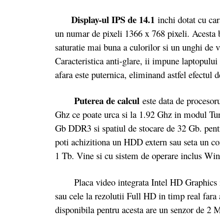
Display-ul IPS de 14.1
inchi dotat cu car
un numar de pixeli 1366 x 768 pixeli. Acesta 
saturatie mai buna a culorilor si un unghi de vi
Caracteristica anti-glare, ii impune laptopulu
afara este puternica, eliminand astfel efectul d
Puterea de calcul
este data de procesor
Ghz ce poate urca si la 1.92 Ghz in modul 
Gb DDR3 si spatiul de stocare de 32 Gb. pent
poti achizitiona un HDD extern sau seta un con
1 Tb. Vine si cu sistem de operare inclus W
Placa video integrata Intel HD Graphics iti
sau cele la rezolutii Full HD in timp real fa
disponibila pentru acesta are un senzor de 2