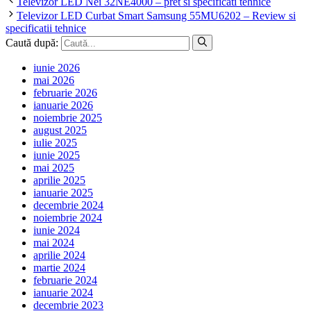
Televizor LED Nei 32NE4000 – pret si specificati tehnice
Televizor LED Curbat Smart Samsung 55MU6202 – Review si
specificatii tehnice
Caută după:
iunie 2026
mai 2026
februarie 2026
ianuarie 2026
noiembrie 2025
august 2025
iulie 2025
iunie 2025
mai 2025
aprilie 2025
ianuarie 2025
decembrie 2024
noiembrie 2024
iunie 2024
mai 2024
aprilie 2024
martie 2024
februarie 2024
ianuarie 2024
decembrie 2023