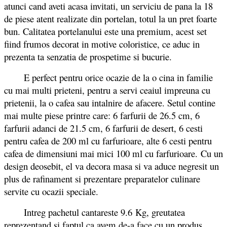
atunci cand aveti acasa invitati, un serviciu de pana la 18
de piese atent realizate din portelan, totul la un pret foarte
bun. Calitatea portelanului este una premium, acest set
fiind frumos decorat in motive coloristice, ce aduc in
prezenta ta senzatia de prospetime si bucurie.
E perfect pentru orice ocazie de la o cina in familie
cu mai multi prieteni, pentru a servi ceaiul impreuna cu
prietenii, la o cafea sau intalnire de afacere. Setul contine
mai multe piese printre care: 6 farfurii de 26.5 cm, 6
farfurii adanci de 21.5 cm, 6 farfurii de desert, 6 cesti
pentru cafea de 200 ml cu farfurioare, alte 6 cesti pentru
cafea de dimensiuni mai mici 100 ml cu farfurioare. Cu un
design deosebit, el va decora masa si va aduce negresit un
plus de rafinament si prezentare preparatelor culinare
servite cu ocazii speciale.
Intreg pachetul cantareste 9.6 Kg, greutatea
reprezentand si faptul ca avem de-a face cu un produs