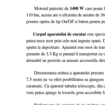
1400 W
Motorul puternic de
care poate 
110 bar, acesta are o eficienta de aeratie de 36
pornire oprire de tip On/Off si buton pentru pe
Corpul aparatului de curatat
este speci
putea trece usor prin cele mai inguste spatii.
spatiu la depozitare. Aparatul este usor de tra
greutate de 3.3 Kg si putand fi transportat cu
detasabil ne permite sa atasam accesoriile dire
Dimensiunea redusa a aparatului precum si 
7.5 metri ne va oferi posibilitatea sa ajungem 
curatenie. Cu ajutorul tubului telescopic, din
vom putea ajunge in locurile greu accesibile 
Performanta de curatare de pe eticheta apara