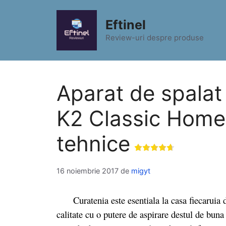
Sari
la
Eftinel
conținut
Review-uri despre produse
Aparat de spalat
K2 Classic Home p
tehnice
16 noiembrie 2017
de
migyt
Curatenia este esentiala la casa fiecaruia din
calitate cu o putere de aspirare destul de buna