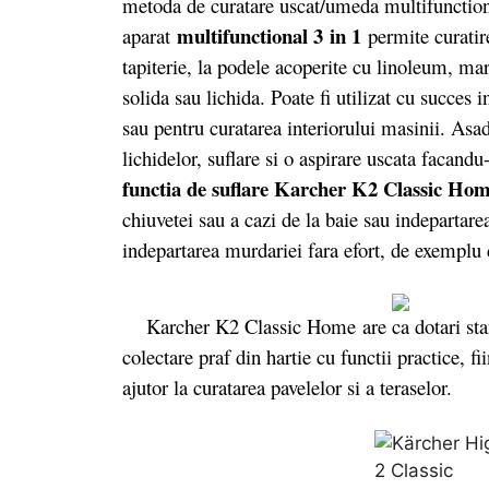
metoda de curatare uscat/umeda multifunctio
multifunctional 3 in 1
aparat
permite curatire
tapiterie, la podele acoperite cu linoleum, ma
solida sau lichida. Poate fi utilizat cu succes i
sau pentru curatarea interiorului masinii. As
lichidelor, suflare si o aspirare uscata facand
functia de suflare Karcher K2 Classic Ho
chiuvetei sau a cazi de la baie sau indepartare
indepartarea murdariei fara efort, de exemplu d
Karcher K2 Classic Home are ca dotari stand
colectare praf din hartie cu functii practice, 
ajutor la curatarea pavelelor si a teraselor.