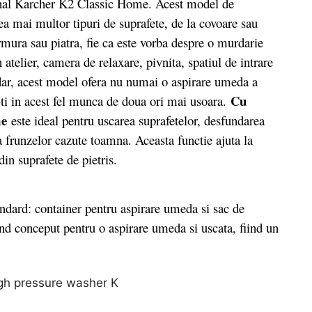
nal Karcher K2 Classic Home. Acest model de
a mai multor tipuri de suprafete, de la covoare sau
rmura sau piatra, fie ca este vorba despre o murdarie
n atelier, camera de relaxare, pivnita, spatiul de intrare
adar, acest model ofera nu numai o aspirare umeda a
Cu
u-ti in acest fel munca de doua ori mai usoara.
me
este ideal pentru uscarea suprafetelor, desfundarea
a frunzelor cazute toamna. Aceasta functie ajuta la
in suprafete de pietris.
ard: container pentru aspirare umeda si sac de
fiind conceput pentru o aspirare umeda si uscata, fiind un