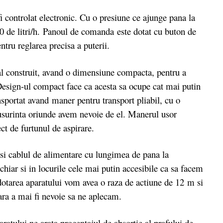
fi controlat electronic. Cu o presiune ce ajunge pana la
0 de litri/h.
Panoul de comanda este dotat cu buton de
ntru reglarea precisa a puterii.
al construit, avand o dimensiune compacta, pentru a
 Design-ul compact face ca acesta sa ocupe cat mai putin
nsportat avand maner pentru transport pliabil, cu o
 usurinta oriunde avem nevoie de el. Manerul usor
ct de furtunul de aspirare.
cablul de alimentare cu lungimea de pana la
chiar si in locurile cele mai putin accesibile ca sa facem
 dotarea aparatului vom avea o raza de actiune de 12 m si
fara a mai fi nevoie sa ne aplecam.
tului ne arata procentajul de absortie al prafului de