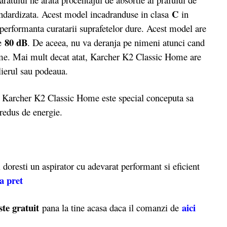
C
andardizata. Acest model incadranduse in clasa
in
 performanta curatarii suprafetelor dure. Acest model are
80 dB
de
. De aceea, nu va deranja pe nimeni atunci cand
me. Mai mult decat atat, Karcher K2 Classic Home are
ilierul sau podeaua.
 Karcher K2 Classic Home este special conceputa sa
 redus de energie.
oresti un aspirator cu adevarat performant si eficient
ta pret
ste gratuit
aici
pana la tine acasa daca il comanzi de