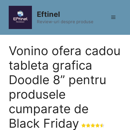
Sari
la
Eftinel
Meniu
conținut
Review-uri despre produse
Vonino ofera cadou
tableta grafica
Doodle 8” pentru
produsele
cumparate de
Black Friday