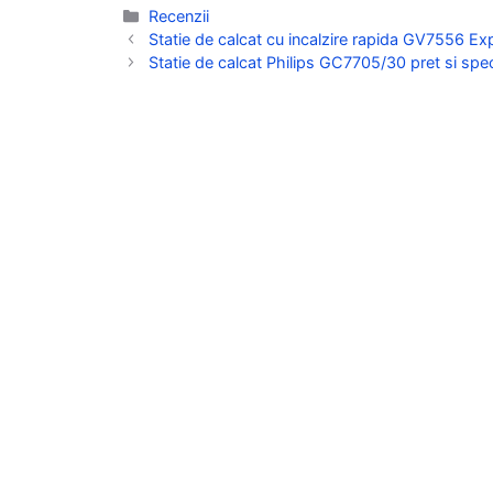
Categorii
Recenzii
Statie de calcat cu incalzire rapida GV7556 Exp
Statie de calcat Philips GC7705/30 pret si speci