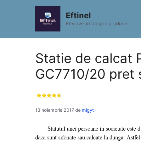
Sari
la
Eftinel
conținut
Review-uri despre produse
Statie de calcat 
GC7710/20 pret si
13 noiembrie 2017
de
migyt
Statutul unei persoane in societate este dat s
daca sunt sifonate sau calcate la dunga. Astfel