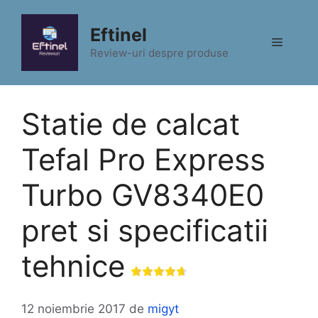
Sari
la
Eftinel
Meniu
conținut
Review-uri despre produse
Statie de calcat
Tefal Pro Express
Turbo GV8340E0
pret si specificatii
tehnice
12 noiembrie 2017
de
migyt