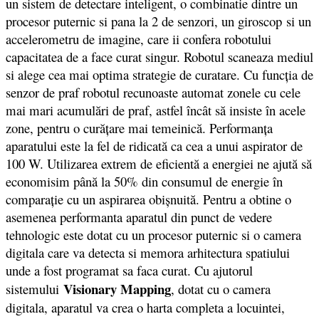
un sistem de detectare inteligent, o combinatie dintre un
procesor puternic si pana la 2 de senzori, un giroscop si un
accelerometru de imagine, care ii confera robotului
capacitatea de a face curat singur. Robotul scaneaza mediul
si alege cea mai optima strategie de curatare. Cu funcţia de
senzor de praf robotul recunoaste automat zonele cu cele
mai mari acumulări de praf, astfel încât să insiste în acele
zone, pentru o curăţare mai temeinică. Performanţa
aparatului este la fel de ridicată ca cea a unui aspirator de
100 W. Utilizarea extrem de eficientă a energiei ne ajută să
economisim până la 50% din consumul de energie în
comparaţie cu un aspirarea obişnuită. Pentru a obtine o
asemenea performanta aparatul din punct de vedere
tehnologic este dotat cu un procesor puternic si o camera
digitala care va detecta si memora arhitectura spatiului
unde a fost programat sa faca curat. Cu ajutorul
Visionary Mapping
sistemului
, dotat cu o camera
digitala, aparatul va crea o harta completa a locuintei,