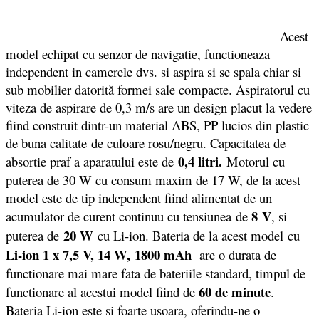
Acest
model echipat cu senzor de navigatie, functioneaza
independent in camerele dvs. si aspira si se spala chiar si
sub mobilier datorită formei sale compacte. Aspiratorul cu
viteza de aspirare de 0,3 m/s are un design placut la vedere
fiind construit dintr-un material ABS, PP lucios din plastic
de buna calitate de culoare rosu/negru. Capacitatea de
0,4 litri.
absortie praf a aparatului este de
Motorul cu
puterea de 30 W cu consum maxim de 17 W, de la acest
model este de tip independent fiind alimentat de un
8 V
acumulator de curent continuu cu tensiunea de
, si
20 W
puterea de
cu Li-ion. Bateria de la acest model cu
Li-ion 1 x 7,5 V, 14 W, 1800 mAh
are o durata de
functionare mai mare fata de bateriile standard, timpul de
60 de minute
functionare al acestui model fiind de
.
Bateria Li-ion este si foarte usoara, oferindu-ne o