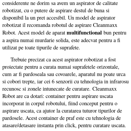
considerente ne dorim sa avem un aspirator de calitate
robotizat, cu o putere de aspirare destul de buna si
disponibil la un pret accesibil. Un model de aspirator
robotizat il recomanda robotul de aspirare Cleanmaxx
multifunctional
Robot. Acest model de aparat
bun pentru
a aspira numai murdarie solida, este adecvat pentru a fi
utilizat pe toate tipurile de suprafete.
Trebuie precizat ca acest aspirator robotizat a fost
proiectate pentru a curata numai suprafetele orizontale,
cum ar fi pardoseala sau covoarele, aparatul nu poate urca
si cobori trepte, iar cei 6 senzorii cu tehnologia in infrarosu
recunosc si zonele intunecate de curatare. Cleanmaxx
Robot are ca dotari: container pentru aspirare uscata
incorporat in corpul robotului, fiind conceput pentru o
aspirare uscata, ca ajutor la curatarea tuturor tipurilor de
pardosele. Acest container de praf este cu tehnologia de
atasare/detasare instanta prin click, pentru curatare uscata.