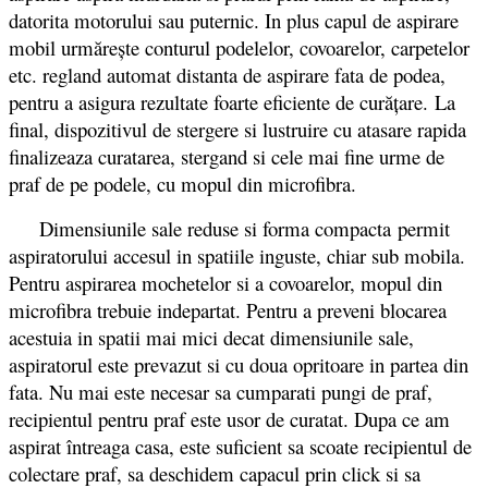
datorita motorului sau puternic. In plus capul de aspirare
mobil urmăreşte conturul podelelor, covoarelor, carpetelor
etc. regland automat distanta de aspirare fata de podea,
pentru a asigura rezultate foarte eficiente de curăţare. La
final, dispozitivul de stergere si lustruire cu atasare rapida
finalizeaza curatarea, stergand si cele mai fine urme de
praf de pe podele, cu mopul din microfibra.
Dimensiunile sale reduse si forma compacta permit
aspiratorului accesul in spatiile inguste, chiar sub mobila.
Pentru aspirarea mochetelor si a covoarelor, mopul din
microfibra trebuie indepartat. Pentru a preveni blocarea
acestuia in spatii mai mici decat dimensiunile sale,
aspiratorul este prevazut si cu doua opritoare in partea din
fata. Nu mai este necesar sa cumparati pungi de praf,
recipientul pentru praf este usor de curatat. Dupa ce am
aspirat întreaga casa, este suficient sa scoate recipientul de
colectare praf, sa deschidem capacul prin click si sa