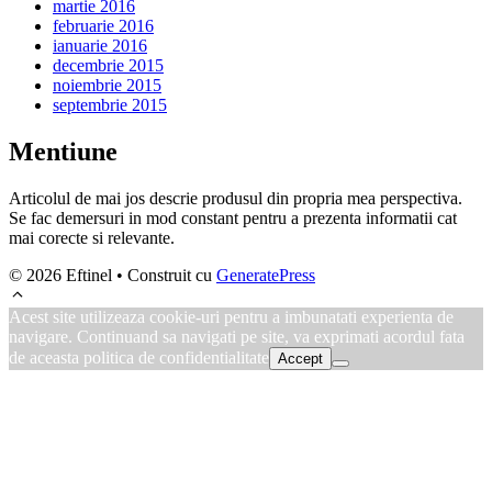
martie 2016
februarie 2016
ianuarie 2016
decembrie 2015
noiembrie 2015
septembrie 2015
Mentiune
Articolul de mai jos descrie produsul din propria mea perspectiva.
Se fac demersuri in mod constant pentru a prezenta informatii cat
mai corecte si relevante.
© 2026 Eftinel
• Construit cu
GeneratePress
Acest site utilizeaza cookie-uri pentru a imbunatati experienta de
navigare. Continuand sa navigati pe site, va exprimati acordul fata
de aceasta politica de confidentialitate
Accept