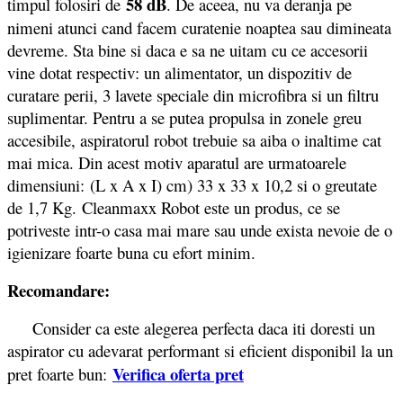
58 dB
timpul folosiri de
. De aceea, nu va deranja pe
nimeni atunci cand facem curatenie noaptea sau dimineata
devreme. Sta bine si daca e sa ne uitam cu ce accesorii
vine dotat respectiv: un alimentator, un dispozitiv de
curatare perii, 3 lavete speciale din microfibra si un filtru
suplimentar. Pentru a se putea propulsa in zonele greu
accesibile, aspiratorul robot trebuie sa aiba o inaltime cat
mai mica. Din acest motiv aparatul are urmatoarele
dimensiuni: (L x A x I) cm) 33 x 33 x 10,2 si o greutate
de 1,7 Kg. Cleanmaxx Robot este un produs, ce se
potriveste intr-o casa mai mare sau unde exista nevoie de o
igienizare foarte buna cu efort minim.
Recomandare:
Consider ca este alegerea perfecta daca iti doresti un
aspirator cu adevarat performant si eficient disponibil la un
Verifica oferta pret
pret foarte bun: