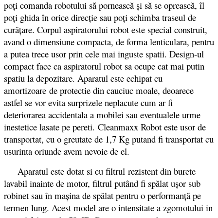
poţi comanda robotului să pornească şi să se oprească, îl
poţi ghida în orice direcţie sau poţi schimba traseul de
curăţare. Corpul aspiratorului robot este special construit,
avand o dimensiune compacta, de forma lenticulara, pentru
a putea trece usor prin cele mai inguste spatii. Design-ul
compact face ca aspiratorul robot sa ocupe cat mai putin
spatiu la depozitare. Aparatul este echipat cu
amortizoare de protectie din cauciuc moale, deoarece
astfel se vor evita surprizele neplacute cum ar fi
deteriorarea accidentala a mobilei sau eventualele urme
inestetice lasate pe pereti. Cleanmaxx Robot este usor de
transportat, cu o greutate de 1,7 Kg putand fi transportat cu
usurinta oriunde avem nevoie de el.
Aparatul este dotat si cu filtrul rezistent din burete
lavabil inainte de motor, filtrul putând fi spălat uşor sub
robinet sau în maşina de spălat pentru o performanţă pe
termen lung. Acest model are o intensitate a zgomotului in