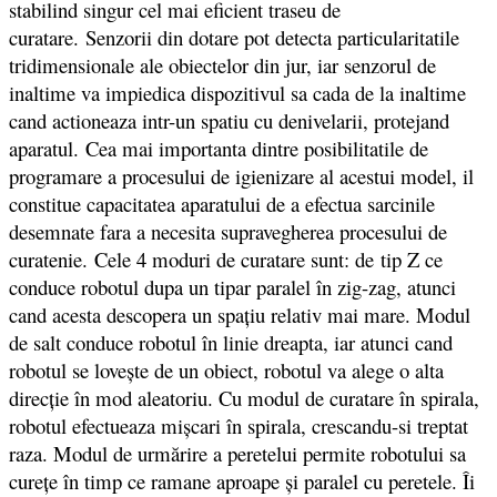
stabilind singur cel mai eficient traseu de
curatare. Senzorii din dotare pot detecta particularitatile
tridimensionale ale obiectelor din jur, iar senzorul de
inaltime va impiedica dispozitivul sa cada de la inaltime
cand actioneaza intr-un spatiu cu denivelarii, protejand
aparatul. Cea mai importanta dintre posibilitatile de
programare a procesului de igienizare al acestui model, il
constitue capacitatea aparatului de a efectua sarcinile
desemnate fara a necesita supravegherea procesului de
curatenie. Cele 4 moduri de curatare sunt: de tip Z ce
conduce robotul dupa un tipar paralel în zig-zag, atunci
cand acesta descopera un spaţiu relativ mai mare. Modul
de salt conduce robotul în linie dreapta, iar atunci cand
robotul se loveşte de un obiect, robotul va alege o alta
direcţie în mod aleatoriu. Cu modul de curatare în spirala,
robotul efectueaza mişcari în spirala, crescandu-si treptat
raza. Modul de urmărire a peretelui permite robotului sa
cureţe în timp ce ramane aproape şi paralel cu peretele. Îi