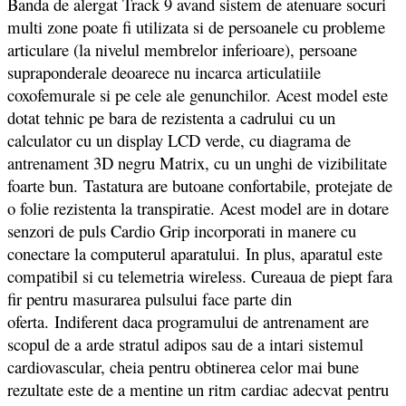
Banda de alergat Track 9 avand sistem de atenuare socuri
multi zone poate fi utilizata si de persoanele cu probleme
articulare (la nivelul membrelor inferioare), persoane
supraponderale deoarece nu incarca articulatiile
coxofemurale si pe cele ale genunchilor. Acest model este
dotat tehnic pe bara de rezistenta a cadrului cu un
calculator cu un display LCD verde, cu diagrama de
antrenament 3D negru Matrix, cu un unghi de vizibilitate
foarte bun. Tastatura are butoane confortabile, protejate de
o folie rezistenta la transpiratie. Acest model are in dotare
senzori de puls Cardio Grip incorporati in manere cu
conectare la computerul aparatului. In plus, aparatul este
compatibil si cu telemetria wireless. Cureaua de piept fara
fir pentru masurarea pulsului face parte din
oferta. Indiferent daca programului de antrenament are
scopul de a arde stratul adipos sau de a intari sistemul
cardiovascular, cheia pentru obtinerea celor mai bune
rezultate este de a mentine un ritm cardiac adecvat pentru