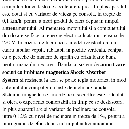
computerului cu taste de accelerare rapida. In plus aparatul
este dotat si cu variator de viteza pe consola, in trepte de
0,1 km/h, pentru a mari gradul de efort depus in timpul
antrenamentului. Alimentarea motorului si a computerului
din dotare se face cu energie electrica luata din reteaua de
220 V. In pozitia de lucru acest model rezistent are un
cadru tubular vopsit, rabatabil in pozitie verticala, echipat
cu o pereche de manere de sprijin cu priza foarte buna
amortizare
pentru mana din neopren. Banda cu sistem de
socuri cu imbinare magnetica Shock Absorber
System
si rezistent la apa, se poate regla motorizat in mod
automat din computer cu taste de inclinare rapida.
Sistemul magnetic de amortizare a socurilor este articulat
si ofera o experienta confortabila in timp ce se desfasoara.
In plus aparatul are si variator de inclinare pe consola,
intre 0-12% cu nivel de inclinare in trepte de 1%, pentru a
mari gradul de efort depus in timpul antrenamentului.