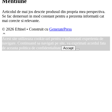
Mentiune
Articolul de mai jos descrie produsul din propria mea perspectiva.
Se fac demersuri in mod constant pentru a prezenta informatii cat
mai corecte si relevante.
© 2026 Eftinel
• Construit cu
GeneratePress
Acest site utilizeaza cookie-uri pentru a imbunatati experienta de
navigare. Continuand sa navigati pe site, va exprimati acordul fata
de aceasta politica de confidentialitate
Accept