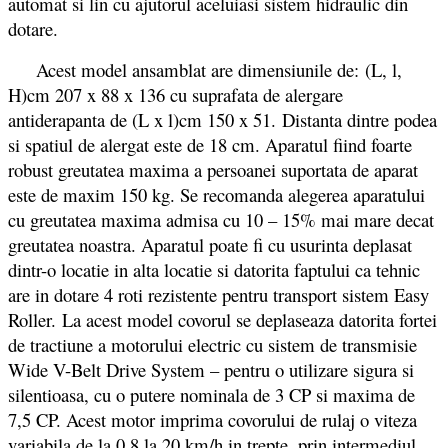
automat si lin cu ajutorul aceluiasi sistem hidraulic din
dotare.
Acest model ansamblat are dimensiunile de: (L, l,
H)cm 207 x 88 x 136 cu suprafata de alergare
antiderapanta de (L x l)cm 150 x 51. Distanta dintre podea
si spatiul de alergat este de 18 cm. Aparatul fiind foarte
robust greutatea maxima a persoanei suportata de aparat
este de maxim 150 kg. Se recomanda alegerea aparatului
cu greutatea maxima admisa cu 10 – 15% mai mare decat
greutatea noastra. Aparatul poate fi cu usurinta deplasat
dintr-o locatie in alta locatie si datorita faptului ca tehnic
are in dotare 4 roti rezistente pentru transport sistem Easy
Roller. La acest model covorul se deplaseaza datorita fortei
de tractiune a motorului electric cu sistem de transmisie
Wide V-Belt Drive System – pentru o utilizare sigura si
silentioasa, cu o putere nominala de 3 CP si maxima de
7,5 CP. Acest motor imprima covorului de rulaj o viteza
variabila de la 0,8 la 20 km/h in trepte, prin intermediul