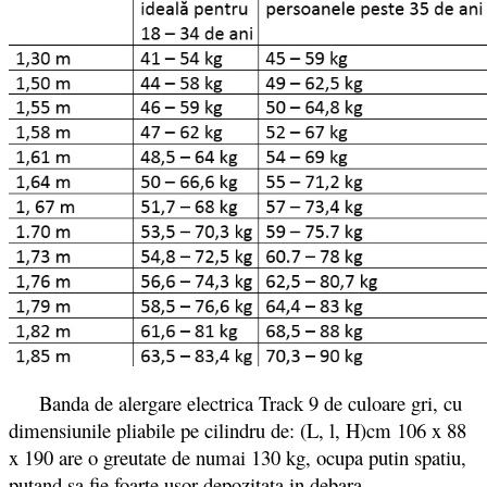
Banda de alergare electrica Track 9 de culoare gri, cu
dimensiunile pliabile pe cilindru de: (L, l, H)cm 106 x 88
x 190 are o greutate de numai 130 kg, ocupa putin spatiu,
putand sa fie foarte usor depozitata in debara.