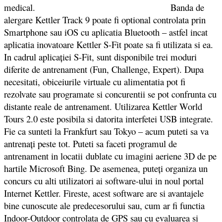
medical.
Banda de
alergare Kettler Track 9 poate fi optional controlata prin
Smartphone sau iOS cu aplicatia Bluetooth – astfel incat
aplicatia inovatoare Kettler S-Fit poate sa fi utilizata si ea.
In cadrul aplicației S-Fit, sunt disponibile trei moduri
diferite de antrenament (Fun, Challenge, Expert). Dupa
necesitati, obiceiurile virtuale cu alimentatia pot fi
rezolvate sau programate si concurentii se pot confrunta cu
distante reale de antrenament. Utilizarea Kettler World
Tours 2.0 este posibila si datorita interfetei USB integrate.
Fie ca sunteti la Frankfurt sau Tokyo – acum puteti sa va
antrenați peste tot. Puteti sa faceti programul de
antrenament in locatii dublate cu imagini aeriene 3D de pe
hartile Microsoft Bing. De asemenea, puteți organiza un
concurs cu alti utilizatori ai software-ului in noul portal
Internet Kettler. Fireste, acest software are si avantajele
bine cunoscute ale predecesorului sau, cum ar fi functia
Indoor-Outdoor controlata de GPS sau cu evaluarea si