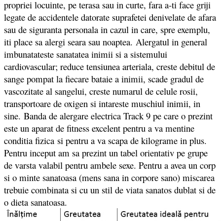
propriei locuinte, pe terasa sau in curte, fara a-ti face griji
legate de accidentele datorate suprafetei denivelate de afara
sau de siguranta personala in cazul in care, spre exemplu,
iti place sa alergi seara sau noaptea. Alergatul in general
imbunatateste sanatatea inimii si a sistemului
cardiovascular; reduce tensiunea arteriala, creste debitul de
sange pompat la fiecare bataie a inimii, scade gradul de
vascozitate al sangelui, creste numarul de celule rosii,
transportoare de oxigen si intareste muschiul inimii, in
sine. Banda de alergare electrica Track 9 pe care o prezint
este un aparat de fitness excelent pentru a va mentine
conditia fizica si pentru a va scapa de kilograme in plus.
Pentru inceput am sa prezint un tabel orientativ pe grupe
de varsta valabil pentru ambele sexe. Pentru a avea un corp
si o minte sanatoasa (mens sana in corpore sano) miscarea
trebuie combinata si cu un stil de viata sanatos dublat si de
o dieta sanatoasa.