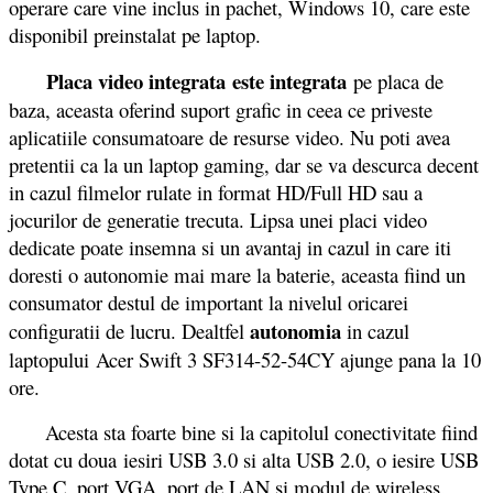
operare care vine inclus in pachet, Windows 10, care este
disponibil preinstalat pe laptop.
Placa video integrata
este integrata
pe placa de
baza, aceasta oferind suport grafic in ceea ce priveste
aplicatiile consumatoare de resurse video. Nu poti avea
pretentii ca la un laptop gaming, dar se va descurca decent
in cazul filmelor rulate in format HD/Full HD sau a
jocurilor de generatie trecuta. Lipsa unei placi video
dedicate poate insemna si un avantaj in cazul in care iti
doresti o autonomie mai mare la baterie, aceasta fiind un
consumator destul de important la nivelul oricarei
autonomia
configuratii de lucru. Dealtfel
in cazul
laptopului Acer Swift 3 SF314-52-54CY ajunge pana la 10
ore.
Acesta sta foarte bine si la capitolul conectivitate fiind
dotat cu doua iesiri USB 3.0 si alta USB 2.0, o iesire USB
Type C, port VGA, port de LAN si modul de wireless.