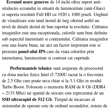
Ecranul mare generos
de 14 inchi ofera suport anti-
stralucire ecranului in situatii de luminozitate (anti-Glare)
si suporta rezolutii Full HD cu 1920 x 1080 pixeli. Unghiul
de vizualizare este unul destul de larg oferind astfel un
nivel de detalii destul de bun raportat la rezolutie. Calitatea
imaginilor este una exceptionala, culorile sunt bine definite
sub aspectul intensitatii si contrastului. Calitatea imaginilor
este una foarte buna, iar aici un factor important este si
panel-ului IPS
prezenta
care da viata culorilor prin
intensitatea, luminozitate si contrast cat cuprinde.
Performantele tehnice
sunt asigurate de procesorul
cu doua nuclee fizice Intel i5 7200U tactat la o frecventa
de 2.5 Ghz care poate urca chiar si la 3.1 Ghz in modul
Turbo Boost. Foloseste o memorie RAM de 8 Gb (DDR4
~ 2133 Mhz) iar spatiul de stocare este reprezentat de un
SSD ultrarapid de 512 Gb
. Timpul de incarcare al
sistemului de operare este de ordinul secundelor, sistem de