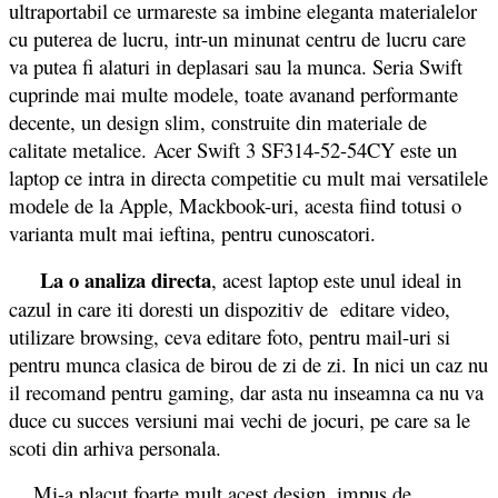
ultraportabil ce urmareste sa imbine eleganta materialelor
cu puterea de lucru, intr-un minunat centru de lucru care
va putea fi alaturi in deplasari sau la munca. Seria Swift
cuprinde mai multe modele, toate avanand performante
decente, un design slim, construite din materiale de
calitate metalice. Acer Swift 3 SF314-52-54CY este un
laptop ce intra in directa competitie cu mult mai versatilele
modele de la Apple, Mackbook-uri, acesta fiind totusi o
varianta mult mai ieftina, pentru cunoscatori.
La o analiza directa
, acest laptop este unul ideal in
cazul in care iti doresti un dispozitiv de editare video,
utilizare browsing, ceva editare foto, pentru mail-uri si
pentru munca clasica de birou de zi de zi. In nici un caz nu
il recomand pentru gaming, dar asta nu inseamna ca nu va
duce cu succes versiuni mai vechi de jocuri, pe care sa le
scoti din arhiva personala.
Mi-a placut foarte mult acest design, impus de