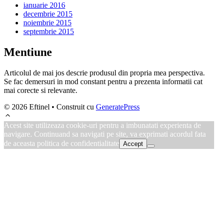
ianuarie 2016
decembrie 2015
noiembrie 2015
septembrie 2015
Mentiune
Articolul de mai jos descrie produsul din propria mea perspectiva.
Se fac demersuri in mod constant pentru a prezenta informatii cat
mai corecte si relevante.
© 2026 Eftinel
• Construit cu
GeneratePress
Acest site utilizeaza cookie-uri pentru a imbunatati experienta de
navigare. Continuand sa navigati pe site, va exprimati acordul fata
de aceasta politica de confidentialitate
Accept