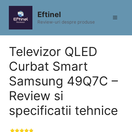
Sari
la
Eftinel
Meniu
conținut
Review-uri despre produse
Televizor QLED
Curbat Smart
Samsung 49Q7C –
Review si
specificatii tehnice