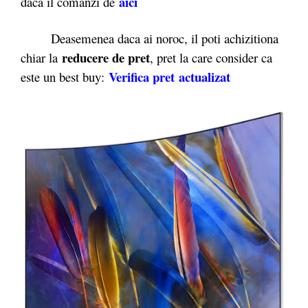
aici
daca il comanzi de
Deasemenea daca ai noroc, il poti achizitiona
reducere de pret
chiar la
, pret la care consider ca
Verifica pret actualizat
este un best buy: