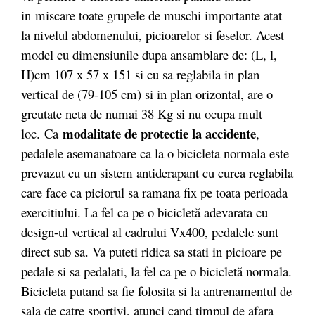
in miscare toate grupele de muschi importante atat
la nivelul abdomenului, picioarelor si feselor. Acest
model cu dimensiunile dupa ansamblare de: (L, l,
H)cm 107 x 57 x 151 si cu sa reglabila in plan
vertical de (79-105 cm) si in plan orizontal, are o
greutate neta de numai 38 Kg si nu ocupa mult
modalitate de protectie la accidente
loc. Ca
,
pedalele asemanatoare ca la o bicicleta normala este
prevazut cu un sistem antiderapant cu curea reglabila
care face ca piciorul sa ramana fix pe toata perioada
exercitiului. La fel ca pe o bicicletă adevarata cu
design-ul vertical al cadrului Vx400, pedalele sunt
direct sub sa. Va puteti ridica sa stati in picioare pe
pedale si sa pedalati, la fel ca pe o bicicletă normala.
Bicicleta putand sa fie folosita si la antrenamentul de
sala de catre sportivi, atunci cand timpul de afara