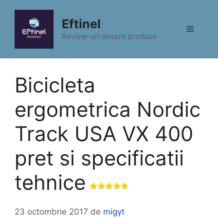
Sari
la
Eftinel
Meniu
conținut
Review-uri despre produse
Bicicleta
ergometrica Nordic
Track USA VX 400
pret si specificatii
tehnice
23 octombrie 2017
de
migyt