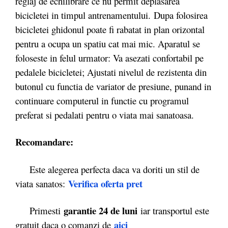
reglaj de echilibrare ce nu permit deplasarea
bicicletei in timpul antrenamentului. Dupa folosirea
bicicletei ghidonul poate fi rabatat in plan orizontal
pentru a ocupa un spatiu cat mai mic. Aparatul se
foloseste in felul urmator: Va asezati confortabil pe
pedalele bicicletei; Ajustati nivelul de rezistenta din
butonul cu functia de variator de presiune, punand in
continuare computerul in functie cu programul
preferat si pedalati pentru o viata mai sanatoasa.
Recomandare:
Este alegerea perfecta daca va doriti un stil de
Verifica oferta pret
viata sanatos:
garantie 24 de luni
Primesti
iar transportul este
aici
gratuit daca o comanzi de