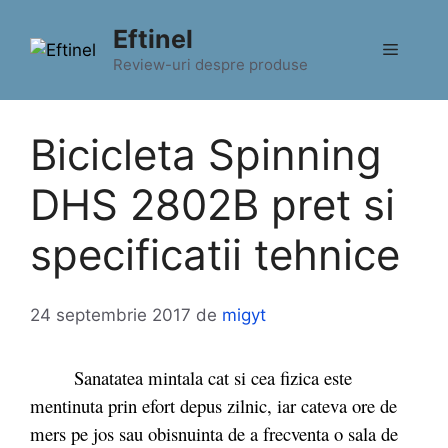
Sari
Eftinel
la
Meniu
conținut
Review-uri despre produse
Bicicleta Spinning
DHS 2802B pret si
specificatii tehnice
24 septembrie 2017
de
migyt
Sanatatea mintala cat si cea fizica este
mentinuta prin efort depus zilnic, iar cateva ore de
mers pe jos sau obisnuinta de a frecventa o sala de