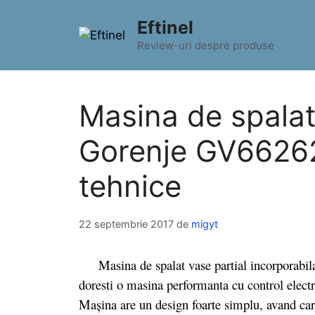
Sari
Eftinel
la
conținut
Review-uri despre produse
Masina de spalat
Gorenje GV66262 
tehnice
22 septembrie 2017
de
migyt
Masina de spalat vase partial incorporabi
doresti o masina performanta cu control electro
Mașina are un design foarte simplu, avand carc