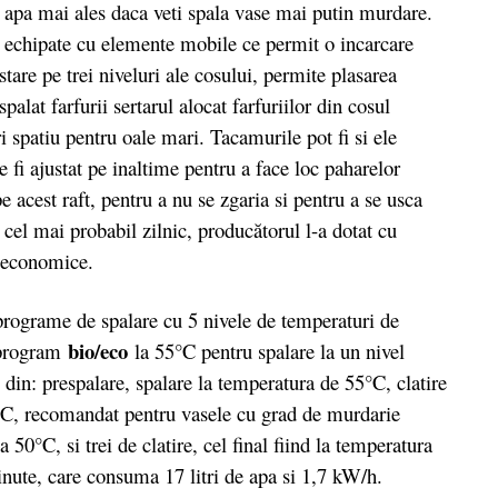
 apa mai ales daca veti spala vase mai putin murdare.
 echipate cu elemente mobile ce permit o incarcare
are pe trei niveluri ale cosului, permite plasarea
palat farfurii sertarul alocat farfuriilor din cosul
ri spatiu pentru oale mari. Tacamurile pot fi si ele
e fi ajustat pe inaltime pentru a face loc paharelor
e acest raft, pentru a nu se zgaria si pentru a se usca
 cel mai probabil zilnic, producătorul l-a dotat cu
i economice.
programe de spalare cu 5 nivele de temperaturi de
bio/eco
n program
la 55°C pentru spalare la un nivel
n: prespalare, spalare la temperatura de 55°C, clatire
C, recomandat pentru vasele cu grad de murdarie
 50°C, si trei de clatire, cel final fiind la temperatura
nute, care consuma 17 litri de apa si 1,7 kW/h.