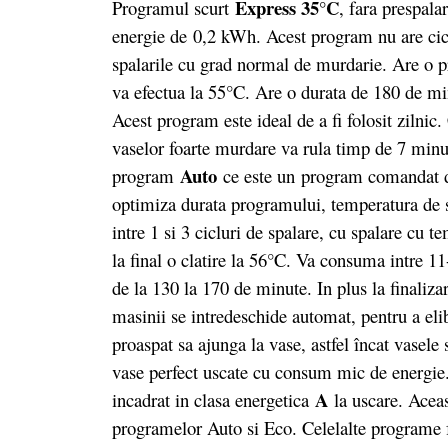
Express 35°C
Programul scurt
, fara prespala
energie de 0,2 kWh. Acest program nu are ci
spalarile cu grad normal de murdarie. Are o pr
va efectua la 55°C. Are o durata de 180 de mi
Acest program este ideal de a fi folosit zilni
vaselor foarte murdare va rula timp de 7 minut
Auto
program
ce este un program comandat de
optimiza durata programului, temperatura de 
intre 1 si 3 cicluri de spalare, cu spalare cu t
la final o clatire la 56°C. Va consuma intre 1
de la 130 la 170 de minute. In plus la finaliz
masinii se intredeschide automat, pentru a eli
proaspat sa ajunga la vase, astfel încat vasele
vase perfect uscate cu consum mic de energie.
A
incadrat in clasa energetica
la uscare. Aceas
programelor Auto si Eco. Celelalte programe fo