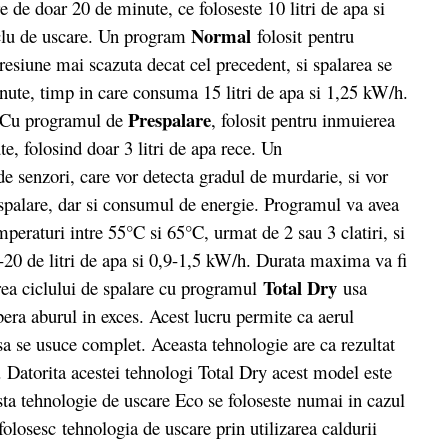
re de doar 20 de minute, ce foloseste 10 litri de apa si
Normal
clu de uscare. Un program
folosit pentru
esiune mai scazuta decat cel precedent, si spalarea se
nute, timp in care consuma 15 litri de apa si 1,25 kW/h.
Prespalare
c. Cu programul de
, folosit pentru inmuierea
e, folosind doar 3 litri de apa rece. Un
 senzori, care vor detecta gradul de murdarie, si vor
spalare, dar si consumul de energie. Programul va avea
emperaturi intre 55°C si 65°C, urmat de 2 sau 3 clatiri, si
1-20 de litri de apa si 0,9-1,5 kW/h. Durata maxima va fi
Total Dry
area ciclului de spalare cu programul
usa
bera aburul in exces. Acest lucru permite ca aerul
 sa se usuce complet. Aceasta tehnologie are ca rezultat
 Datorita acestei tehnologi Total Dry acest model este
ta tehnologie de uscare Eco se foloseste numai in cazul
losesc tehnologia de uscare prin utilizarea caldurii