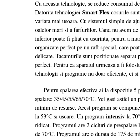
Cu aceasta tehnologie, se reduce consumul de
Smart Flex
Datorita tehnologiei
cosurile sunt
variata mai usoara. Cu sistemul simplu de ajust
oalelor mari si a farfuriilor. Cand nu avem de s
inferior poate fi pliat cu usurinta, pentru a ma
organizate perfect pe un raft special, care poat
delicate. Tacamurile sunt pozitionate separat p
perfect. Pentru ca aparatul urmeaza a fi folosit
tehnologii si programe nu doar eficiente, ci ș
Pentru spalarea efectiva ai la dispozitie 5 
spalare: 35/45/55/65/70°C. Vei gasi astfel u
minim de resurse. Acest program se compune di
intensiv
la 53°C si uscare. Un program
la 70°
ridicat. Programul are 2 cicluri de prespalare la
de 70°C. Programul are o durata de 175 de mi