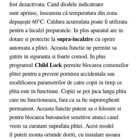
fost dezactivata. Cand diodele indicatoare
sunt aprinse, înseamna că temperatura din zona
depaşeşte 60°C. Caldura acumulata poate fi utilizata
pentru a încalzi preparatele. In plus aparatul are in
supra-incalzire
dotare si protectie la
cu oprire
automata a plitei. Aceasta functie ne permite sa
gatim in siguranta si foarte comod. In plus
Child Lock
programul
permite blocarea comenzilor
plitei pentru a preveni pornirea accidentala sau
modificarea parametrilor de catre copii in timp ce
plita este in functiune. Copiii se pot juca langa plita
care nu functioneaza, fara ca sa fie supravegheati
permanent. Aceasta functie putem sa o folosim si
pentru blocarea butoanelor senzitive atunci cand
vrem sa curatam suprafata plitei. Acest model
il puteti monta oriunde doriti, cu instalare usoara