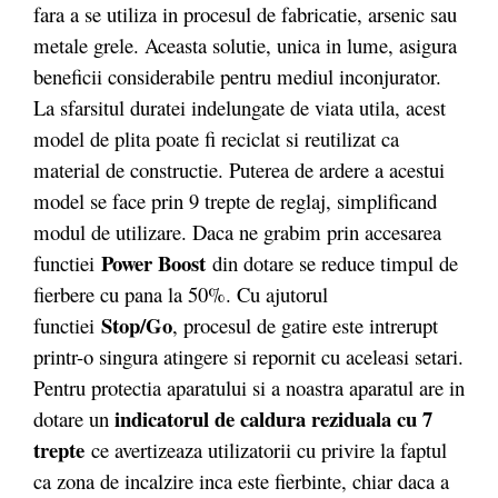
fara a se utiliza in procesul de fabricatie, arsenic sau
metale grele. Aceasta solutie, unica in lume, asigura
beneficii considerabile pentru mediul inconjurator.
La sfarsitul duratei indelungate de viata utila, acest
model de plita poate fi reciclat si reutilizat ca
material de constructie. Puterea de ardere a acestui
model se face prin 9 trepte de reglaj, simplificand
modul de utilizare. Daca ne grabim prin accesarea
Power Boost
functiei
din dotare se reduce timpul de
fierbere cu pana la 50%. Cu ajutorul
Stop/Go
functiei
, procesul de gatire este intrerupt
printr-o singura atingere si repornit cu aceleasi setari.
Pentru protectia aparatului si a noastra aparatul are in
indicatorul de caldura reziduala cu 7
dotare un
trepte
ce avertizeaza utilizatorii cu privire la faptul
ca zona de incalzire inca este fierbinte, chiar daca a