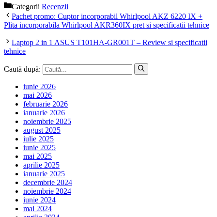
Categorii
Recenzii
Pachet promo: Cuptor incorporabil Whirlpool AKZ 6220 IX +
Plita incorporabila Whirlpool AKR360IX pret si specificatii tehnice
Laptop 2 in 1 ASUS T101HA-GR001T – Review si specificatii
tehnice
Caută după:
iunie 2026
mai 2026
februarie 2026
ianuarie 2026
noiembrie 2025
august 2025
iulie 2025
iunie 2025
mai 2025
aprilie 2025
ianuarie 2025
decembrie 2024
noiembrie 2024
iunie 2024
mai 2024