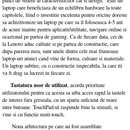
punct de vedere al caracteristicilor cat si design. Este un
laptop care beneficiaza de un echilibru hardware la toate
capitolele, fiind o investitie excelenta pentru oricine doreste
sa achizitioneze un laptop pe care sa il foloseasca 4-5 ani
de acum inainte pentru aplicatii/utilitate, navigare online si
ocazional pe partea de gaming.
Ca de fiecare data, cei de
la Lenovo aduc calitate si pe partea de constructie, care
dupa parerea mea, sunt unele dintre cele mai frumoase
laptop-uri atunci cand vine de forma, culoare si materiale.
Un laptop subtire, cu o constructie impecabila, la care iti
va fi drag sa lucrezi in fiecare zi.
Tastatura usor de utilizat
, acorda prioritate
utilizatorului pentru ca acesta sa aiba acces rapid la tastele
de interes fara greseala, cu un spatiu suficient de mare
intre butoane. TouchPad-ul raspunde bine la stimuli, si
vine si cu functie muti-touch.
Noua arhitectura pe care au fost asamblate