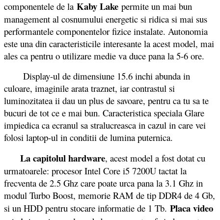
Kaby Lake
componentele de la
permite un mai bun
management al cosnumului energetic si ridica si mai sus
performantele componentelor fizice instalate. Autonomia
este una din caracteristicile interesante la acest model, mai
ales ca pentru o utilizare medie va duce pana la 5-6 ore.
Display-ul de dimensiune 15.6 inchi abunda in
culoare, imaginile arata traznet, iar contrastul si
luminozitatea ii dau un plus de savoare, pentru ca tu sa te
bucuri de tot ce e mai bun. Caracteristica speciala Glare
impiedica ca ecranul sa stralucreasca in cazul in care vei
folosi laptop-ul in conditii de lumina puternica.
La capitolul hardware
, acest model a fost dotat cu
urmatoarele: procesor Intel Core i5 7200U tactat la
frecventa de 2.5 Ghz care poate urca pana la 3.1 Ghz in
modul Turbo Boost, memorie RAM de tip DDR4 de 4 Gb,
Placa video
si un HDD pentru stocare informatie de 1 Tb.