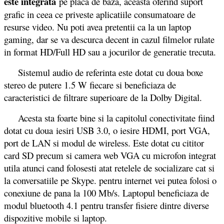
este integrata
pe placa de baza, aceasta oferind suport
grafic in ceea ce priveste aplicatiile consumatoare de
resurse video. Nu poti avea pretentii ca la un laptop
gaming, dar se va descurca decent in cazul filmelor rulate
in format HD/Full HD sau a jocurilor de generatie trecuta.
Sistemul audio de referinta este dotat cu doua boxe
stereo de putere 1.5 W fiecare si beneficiaza de
caracteristici de filtrare superioare de la Dolby Digital.
Acesta sta foarte bine si la capitolul conectivitate fiind
dotat cu doua iesiri USB 3.0, o iesire HDMI, port VGA,
port de LAN si modul de wireless. Este dotat cu cititor
card SD precum si camera web VGA cu microfon integrat
utila atunci cand folosesti atat retelele de socializare cat si
la conversatiile pe Skype. pentru internet vei putea folosi o
conexiune de pana la 100 Mb/s. Laptopul beneficiaza de
modul bluetooth 4.1 pentru transfer fisiere dintre diverse
dispozitive mobile si laptop.