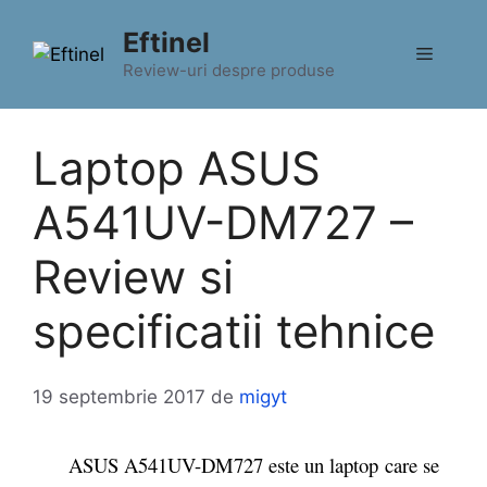
Sari
Eftinel
la
Meniu
conținut
Review-uri despre produse
Laptop ASUS
A541UV-DM727 –
Review si
specificatii tehnice
19 septembrie 2017
de
migyt
ASUS A541UV-DM727 este un laptop care se