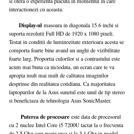
si ofera o experienta placuta in momentul in care
interactionezi cu aceasta.
Display-ul
masoara in diagonala 15.6 inchi si
suporta rezolutii Full HD de 1920 x 1080 pixeli.
Testat in conditii de luminozitate exterioara acesta se
comporta foarte bine avand un unghi de vizibilitate
foarte larg. Proportia culorilor si a contrastului este
acum mai buna ca niciodata, un ecran care te va
apropia mult mai mult de calitatea imaginilor
desprinse din realitatea cotidiana. Ca majoritatea
laptopurilor de la Asus sunetul este unul de tip stereo
si beneficiaza de tehnologia Asus SonicMaster.
Puterea de procesare
este data de procesorul
cu 2 nuclee Intel Core i5 7200U tactat la o frecventa
de 2.5 Ghz care poate urca si la 3.1 Ghz in modul