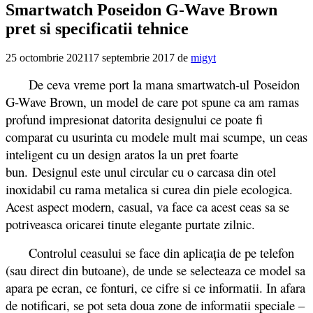
Smartwatch Poseidon G-Wave Brown
pret si specificatii tehnice
25 octombrie 2021
17 septembrie 2017
de
migyt
De ceva vreme port la mana smartwatch-ul Poseidon
G-Wave Brown, un model de care pot spune ca am ramas
profund impresionat datorita designului ce poate fi
comparat cu usurinta cu modele mult mai scumpe, un ceas
inteligent cu un design aratos la un pret foarte
bun. Designul este unul circular cu o carcasa din otel
inoxidabil cu rama metalica si curea din piele ecologica.
Acest aspect modern, casual, va face ca acest ceas sa se
potriveasca oricarei tinute elegante purtate zilnic.
Controlul ceasului se face din aplicația de pe telefon
(sau direct din butoane), de unde se selecteaza ce model sa
apara pe ecran, ce fonturi, ce cifre si ce informatii. In afara
de notificari, se pot seta doua zone de informatii speciale –