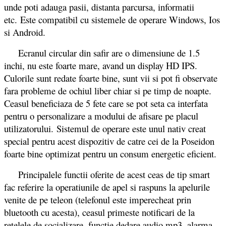
unde poti adauga pasii, distanta parcursa, informatii
etc. Este compatibil cu sistemele de operare Windows, Ios
si Android.
Ecranul circular din safir are o dimensiune de 1.5
inchi, nu este foarte mare, avand un display HD IPS.
Culorile sunt redate foarte bine, sunt vii si pot fi observate
fara probleme de ochiul liber chiar si pe timp de noapte.
Ceasul beneficiaza de 5 fete care se pot seta ca interfata
pentru o personalizare a modului de afisare pe placul
utilizatorului. Sistemul de operare este unul nativ creat
special pentru acest dispozitiv de catre cei de la Poseidon
foarte bine optimizat pentru un consum energetic eficient.
Principalele functii oferite de acest ceas de tip smart
fac referire la operatiunile de apel si raspuns la apelurile
venite de pe teleon (telefonul este imperecheat prin
bluetooth cu acesta), ceasul primeste notificari de la
retelele de socializare, functie dedare audio mp3, alarma,