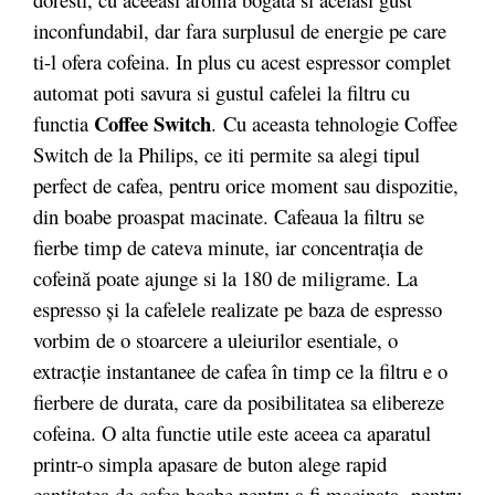
inconfundabil, dar fara surplusul de energie pe care
ti-l ofera cofeina. In plus cu acest espressor complet
automat poti savura si gustul cafelei la filtru cu
Coffee Switch
functia
. Cu aceasta tehnologie Coffee
Switch de la Philips, ce iti permite sa alegi tipul
perfect de cafea, pentru orice moment sau dispozitie,
din boabe proaspat macinate. Cafeaua la filtru se
fierbe timp de cateva minute, iar concentrația de
cofeină poate ajunge si la 180 de miligrame. La
espresso și la cafelele realizate pe baza de espresso
vorbim de o stoarcere a uleiurilor esentiale, o
extracție instantanee de cafea în timp ce la filtru e o
fierbere de durata, care da posibilitatea sa elibereze
cofeina. O alta functie utile este aceea ca aparatul
printr-o simpla apasare de buton alege rapid
cantitatea de cafea boabe pentru a fi macinata, pentru