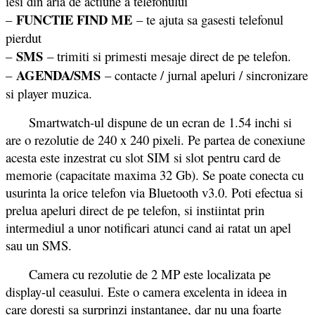
iesi din aria de actiune a telefonului
FUNCTIE FIND ME
–
– te ajuta sa gasesti telefonul
pierdut
SMS
–
– trimiti si primesti mesaje direct de pe telefon.
AGENDA/SMS
–
– contacte / jurnal apeluri / sincronizare
si player muzica.
Smartwatch-ul dispune de un ecran de 1.54 inchi si
are o rezolutie de 240 x 240 pixeli. Pe partea de conexiune
acesta este inzestrat cu slot SIM si slot pentru card de
memorie (capacitate maxima 32 Gb). Se poate conecta cu
usurinta la orice telefon via Bluetooth v3.0. Poti efectua si
prelua apeluri direct de pe telefon, si instiintat prin
intermediul a unor notificari atunci cand ai ratat un apel
sau un SMS.
Camera cu rezolutie de 2 MP este localizata pe
display-ul ceasului. Este o camera excelenta in ideea in
care doresti sa surprinzi instantanee, dar nu una foarte