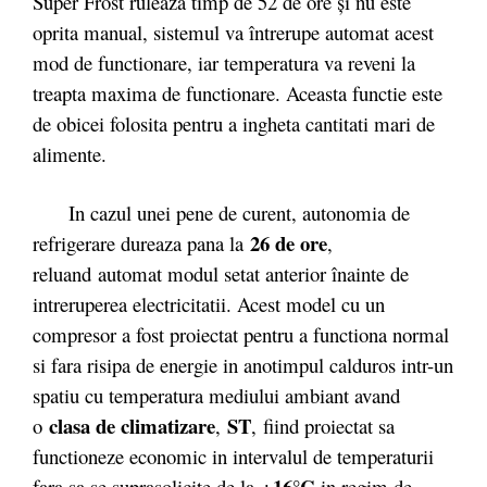
Super Frost ruleaza timp de 52 de ore și nu este
oprita manual, sistemul va întrerupe automat acest
mod de functionare, iar temperatura va reveni la
treapta maxima de functionare. Aceasta functie este
de obicei folosita pentru a ingheta cantitati mari de
alimente.
In cazul unei pene de curent, autonomia de
26 de ore
refrigerare dureaza pana la
,
reluand automat modul setat anterior înainte de
intreruperea electricitatii. Acest model cu un
compresor a fost proiectat pentru a functiona normal
si fara risipa de energie in anotimpul calduros intr-un
spatiu cu temperatura mediului ambiant avand
clasa de climatizare
ST
o
,
,
fiind proiectat sa
functioneze economic in intervalul de temperaturii
+16°C
fara sa se suprasolicite de la
in regim de