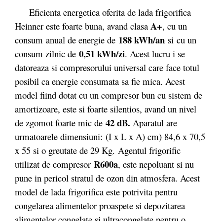
Eficienta energetica oferita de lada frigorifica
A+
Heinner este foarte buna, avand clasa
, cu un
188 kWh/an
consum anual de energie de
si cu un
0,51 kWh/zi
consum zilnic de
. Acest lucru i se
datoreaza si compresorului universal care face totul
posibil ca energie consumata sa fie mica. Acest
model fiind dotat cu un compresor bun cu sistem de
amortizoare, este si foarte silentios, avand un nivel
42 dB.
de zgomot foarte mic de
Aparatul are
urmatoarele dimensiuni: (I x L x A) cm) 84,6 x 70,5
x 55 si o greutate de 29 Kg. Agentul frigorific
R600a
utilizat de compresor
, este nepoluant si nu
pune in pericol stratul de ozon din atmosfera. Acest
model de lada frigorifica este potrivita pentru
congelarea alimentelor proaspete si depozitarea
alimentelor congelate si ultracongelate pentru o