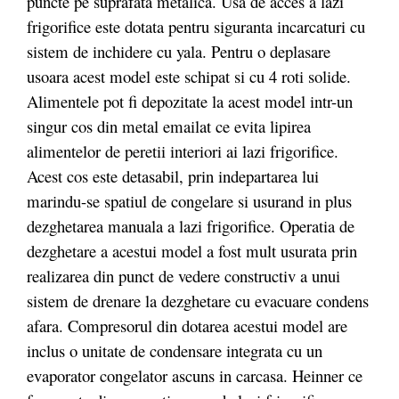
puncte pe suprafata metalica. Usa de acces a lazi
frigorifice este dotata pentru siguranta incarcaturi cu
sistem de inchidere cu yala. Pentru o deplasare
usoara acest model este schipat si cu 4 roti solide.
Alimentele pot fi depozitate la acest model intr-un
singur cos din metal emailat ce evita lipirea
alimentelor de peretii interiori ai lazi frigorifice.
Acest cos este detasabil, prin indepartarea lui
marindu-se spatiul de congelare si usurand in plus
dezghetarea manuala a lazi frigorifice. Operatia de
dezghetare a acestui model a fost mult usurata prin
realizarea din punct de vedere constructiv a unui
sistem de drenare la dezghetare cu evacuare condens
afara. Compresorul din dotarea acestui model are
inclus o unitate de condensare integrata cu un
evaporator congelator ascuns in carcasa. Heinner ce