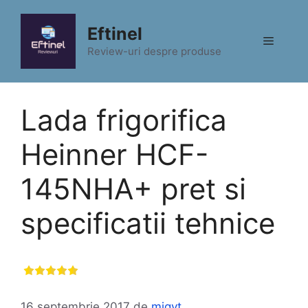
Sari
la
Eftinel
Meniu
conținut
Review-uri despre produse
Lada frigorifica
Heinner HCF-
145NHA+ pret si
specificatii tehnice
16 septembrie 2017
de
migyt