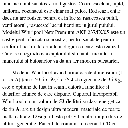
mananca mai sanatos si mai gustos. Coace excelent, rapid,
uniform, cozonacul este chiar mai pufos. Rotiseaza chiar
daca nu are rotisor, pentru ca in loc sa rasuceasca puiul,
ventilatorul „rasuceste” aerul fierbinte in jurul puiului.
Modelul Whirlpool New Premium AKP 237/IX/05 este un
castig pentru bucataria noastra, pentru sanatate pentru
confortul nostru datorita tehnologiei cu care este realizat.
Culoarea negru/inox a cuptorului si nuanta metalica a
manerului si butoanelor va da un aer modern bucatariei.
Modelul Whirlpool avand urmatoarele dimensiuni (I
x L x A) (cm): 59,5 x 59,5 x 56,4 si o greutate de 35 Kg,
este o optiune de luat in seama datorita functiilor si
dotarilor tehnice de care dispune. Cuptorul incorporabil
53 de litri
Whirlpool cu un volum de
si clasa energetica
A
de tip
, are un design ultra modern, materiale de foarte
inalta calitate. Design-ul este potrivit pentru un produs de
ultima generatie. Panoul de comanda cu ecran LCD cu