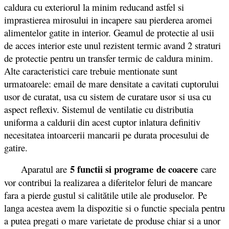
caldura cu exteriorul la minim reducand astfel si
imprastierea mirosului in incapere sau pierderea aromei
alimentelor gatite in interior. Geamul de protectie al usii
de acces interior este unul rezistent termic avand 2 straturi
de protectie pentru un transfer termic de caldura minim.
Alte caracteristici care trebuie mentionate sunt
urmatoarele: email de mare densitate a cavitati cuptorului
usor de curatat, usa cu sistem de curatare usor si usa cu
aspect reflexiv. Sistemul de ventilatie cu distributia
uniforma a caldurii din acest cuptor inlatura definitiv
necesitatea intoarcerii mancarii pe durata procesului de
gatire.
5 functii si programe
de coacere
Aparatul are
care
vor contribui la realizarea a diferitelor feluri de mancare
fara a pierde gustul si calitătile utile ale produselor. Pe
langa acestea avem la dispozitie si o functie speciala pentru
a putea pregati o mare varietate de produse chiar si a unor