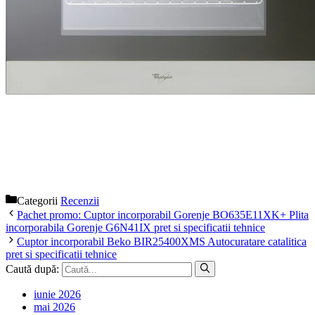
Categorii
Recenzii
Pachet promo: Cuptor incorporabil Gorenje BO635E11XK+ Plita
incorporabila Gorenje G6N41IX pret si specificatii tehnice
Cuptor incorporabil Beko BIR25400XMS Autocuratare catalitica
pret si specificatii tehnice
Caută după:
iunie 2026
mai 2026