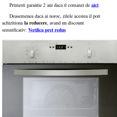
aici
Primesti garantie 2
ani daca il comanzi de
Deasemenea daca ai noroc, zilele acestea il poti
la reducere
achizitiona
, avand un discount
Verifica pret redus
semnificativ: