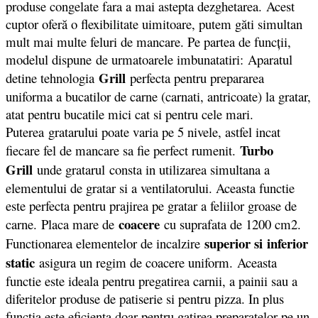
produse congelate fara a mai astepta dezghetarea. Acest
cuptor oferă o flexibilitate uimitoare, putem găti simultan
mult mai multe feluri de mancare. Pe partea de funcții,
modelul dispune de urmatoarele imbunatatiri: Aparatul
Grill
detine tehnologia
perfecta pentru prepararea
uniforma a bucatilor de carne (carnati, antricoate) la gratar,
atat pentru bucatile mici cat si pentru cele mari.
Puterea gratarului poate varia pe 5 nivele, astfel incat
Turbo
fiecare fel de mancare sa fie perfect rumenit.
Grill
unde gratarul consta in utilizarea simultana a
elementului de gratar si a ventilatorului. Aceasta functie
este perfecta pentru prajirea pe gratar a feliilor groase de
coacere
carne. Placa mare de
cu suprafata de 1200 cm2.
superior si inferior
Functionarea elementelor de incalzire
static
asigura un regim de coacere uniform. Aceasta
functie este ideala pentru pregatirea carnii, a painii sau a
diferitelor produse de patiserie si pentru pizza. In plus
functia este eficienta doar pentru gatirea preparatelor pe un