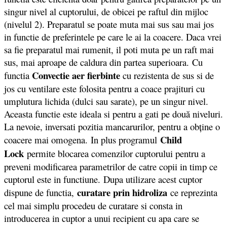
singur nivel al cuptorului, de obicei pe raftul din mijloc
(nivelul 2). Preparatul se poate muta mai sus sau mai jos
in functie de preferintele pe care le ai la coacere. Daca vrei
sa fie preparatul mai rumenit, il poti muta pe un raft mai
sus, mai aproape de caldura din partea superioara. Cu
Convectie aer fierbinte
functia
cu rezistenta de sus si de
jos cu ventilare este folosita pentru a coace prajituri cu
umplutura lichida (dulci sau sarate), pe un singur nivel.
Aceasta functie este ideala si pentru a gati pe două niveluri.
La nevoie, inversati pozitia mancarurilor, pentru a obţine o
Child
coacere mai omogena.
In plus programul
Lock
permite blocarea comenzilor cuptorului pentru a
preveni modificarea parametrilor de catre copii in timp ce
cuptorul este in functiune. Dupa utilizare acest cuptor
curatare prin hidroliza
dispune de functia,
ce reprezinta
cel mai simplu procedeu de curatare si consta in
introducerea in cuptor a unui recipient cu apa care se