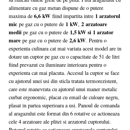
alimentare cu gaz metan dispune de o putere
6,6 kW
1 arzatorul
maxima de
fiind impartita intre
mic
1 kW
2 arzatoare
pe gaz cu o putere de
,
medii
1,5 kW si
1 arzator
pe gaz cu o putere de
mare
2,6 kW
pe gaz cu o putere de
. Pentru o
experienta culinara cat mai variata acest model are in
dotare un cuptor pe gaz cu o capacitate de 51 de litri
fiind prevazut cu iluminare interioara pentru o
experienta cat mai placuta. Accesul la cuptor se face
cu ajutorul unei usi din sticla tratata termorezistent,
care este manevrata cu ajutorul unui maner metalic
curbat ergonomic, placat cu email de culoare negru,
plasat in partea superioara a usi. Panoul de comanda
al aragazului este format din 6 rotative ce actioneaza
cele 4 arzatoare ale plitei si arzatorul cuptorului.
Butonul rotativ ce actioneaza arzatoarele cuptorului