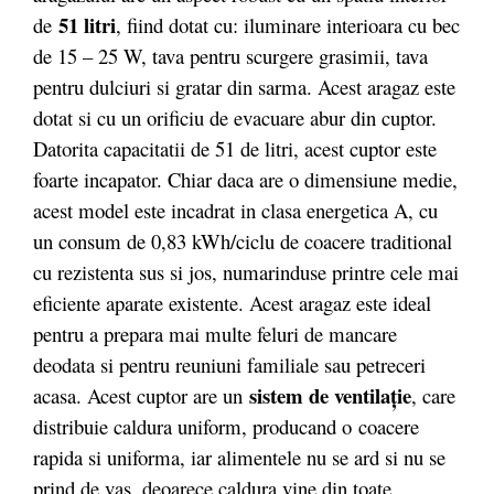
51 litri
de
, fiind dotat cu: iluminare interioara cu bec
de 15 – 25 W, tava pentru scurgere grasimii, tava
pentru dulciuri si gratar din sarma. Acest aragaz este
dotat si cu un orificiu de evacuare abur din cuptor.
Datorita capacitatii de 51 de litri, acest cuptor este
foarte incapator. Chiar daca are o dimensiune medie,
acest model este incadrat in clasa energetica A, cu
un consum de 0,83 kWh/ciclu de coacere traditional
cu rezistenta sus si jos, numarinduse printre cele mai
eficiente aparate existente. Acest aragaz este ideal
pentru a prepara mai multe feluri de mancare
deodata si pentru reuniuni familiale sau petreceri
sistem de ventilaţie
acasa. Acest cuptor are un
, care
distribuie caldura uniform, producand o coacere
rapida si uniforma, iar alimentele nu se ard si nu se
prind de vas, deoarece caldura vine din toate