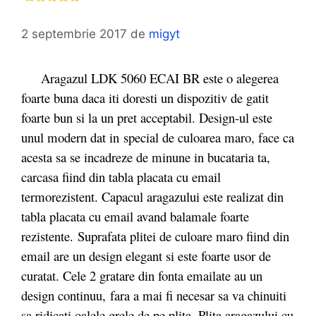
2 septembrie 2017
de
migyt
Aragazul LDK 5060 ECAI BR este o alegerea
foarte buna daca iti doresti un dispozitiv de gatit
foarte bun si la un pret acceptabil. Design-ul este
unul modern dat in special de culoarea maro, face ca
acesta sa se incadreze de minune in bucataria ta,
carcasa fiind din tabla placata cu email
termorezistent. Capacul aragazului este realizat din
tabla placata cu email avand balamale foarte
rezistente. Suprafata plitei de culoare maro fiind din
email are un design elegant si este foarte usor de
curatat. Cele 2 gratare din fonta emailate au un
design continuu, fara a mai fi necesar sa va chinuiti
sa ridicati oalele grele de pe plita. Plita aragazului cu