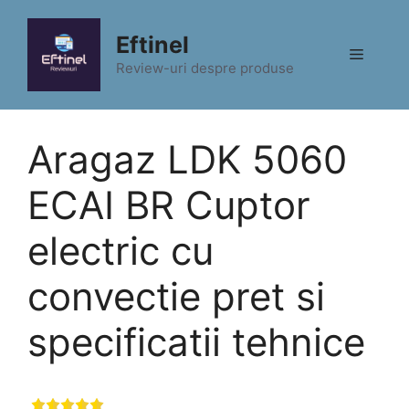
Sari
la
Eftinel
Meniu
conținut
Review-uri despre produse
Aragaz LDK 5060
ECAI BR Cuptor
electric cu
convectie pret si
specificatii tehnice