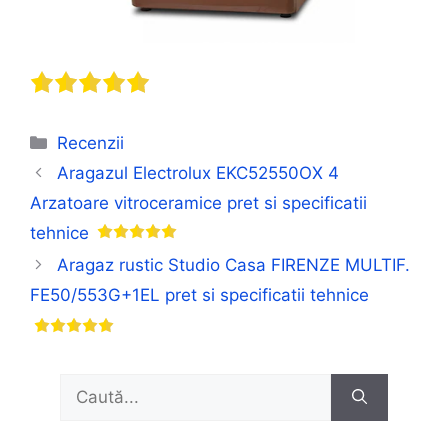
Categorii
Recenzii
Aragazul Electrolux EKC52550OX 4
Arzatoare vitroceramice pret si specificatii
tehnice
Aragaz rustic Studio Casa FIRENZE MULTIF.
FE50/553G+1EL pret si specificatii tehnice
Caută
după: