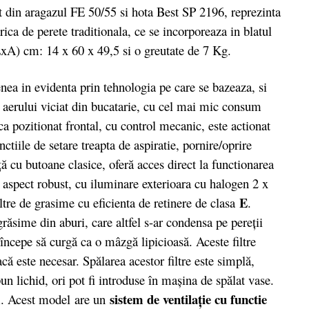
din aragazul FE 50/55 si hota Best SP 2196, reprezinta
rica de perete traditionala, ce se incorporeaza in blatul
LxA) cm: 14 x 60 x 49,5 si o greutate de 7 Kg.
 in evidenta prin tehnologia pe care se bazeaza, si
a aerului viciat din bucatarie, cu cel mai mic consum
a pozitionat frontal, cu control mecanic, este actionat
ctiile de setare treapta de aspiratie, pornire/oprire
ă cu butoane clasice, oferă acces direct la functionarea
n aspect robust, cu iluminare exterioara cu halogen 2 x
E
iltre de grasime cu eficienta de retinere de clasa
.
grăsime din aburi, care altfel s-ar condensa pe pereţii
ar începe să curgă ca o mâzgă lipicioasă. Aceste filtre
ă este necesar. Spălarea acestor filtre este simplă,
un lichid, ori pot fi introduse în maşina de spălat vase.
sistem de ventilaţie cu functie
im. Acest model are un