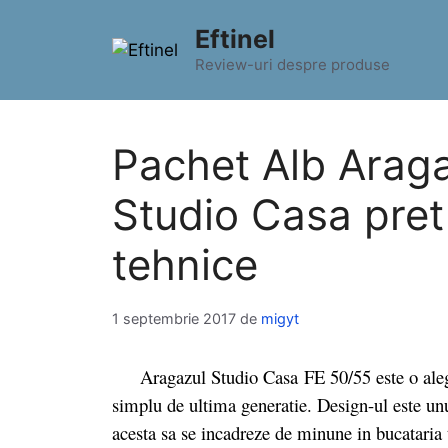
Sari
Eftinel
la
conținut
Review-uri despre produse
Pachet Alb Araga
Studio Casa pret 
tehnice
1 septembrie 2017
de
migyt
Aragazul Studio Casa FE 50/55 este o alegere
simplu de ultima generatie. Design-ul este unu
acesta sa se incadreze de minune in bucataria t