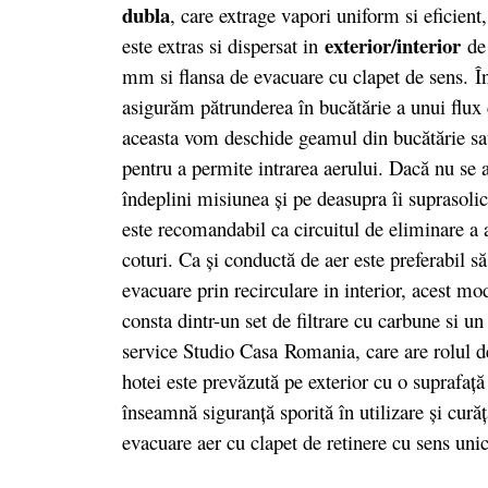
dubla
, care extrage vapori uniform si eficient
exterior/interior
este extras si dispersat in
de
mm si flansa de evacuare cu clapet de sens. În
asigurăm pătrunderea în bucătărie a unui flux 
aceasta vom deschide geamul din bucătărie sau 
pentru a permite intrarea aerului. Dacă nu se 
îndeplini misiunea şi pe deasupra îi suprasoli
este recomandabil ca circuitul de eliminare a ae
coturi. Ca şi conductă de aer este preferabil 
evacuare prin recirculare in interior, acest mod
consta dintr-un set de filtrare cu carbune si u
service Studio Casa Romania, care are rolul de
hotei este prevăzută pe exterior cu o suprafaţă 
înseamnă siguranţă sporită în utilizare şi cură
evacuare aer cu clapet de retinere cu sens unic