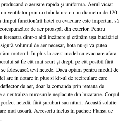
, producand o aerisire rapida şi uniforma. Aerul viciat
 un ventilator printr-o tubulatura cu un diametru de 120
 timpul funcţionării hotei cu evacuare este important să
corespunzător de aer proaspăt din exterior. Pentru
fereastra dintr-o altă încăpere şi crăpăm uşa bucătăriei
asigură volumul de aer necesar, hota nu-şi va putea
cităm motorul. In plus la acest model cu evacuare afara
rului să fie cât mai scurt şi drept, pe cât posibil fără
să se folosească ţevi netede. Daca optam pentru modul de
el are in dotare in plus si kit-ul de recirculare care
n deflector de aer, doar la comanda prin reteaua de
 a neutraliza mirosurile neplacute din bucatarie. Corpul
perfect netedă, fără şuruburi sau nituri. Această soluţie
ţare mai uşoară. Accesoriu inclus in pachet: Flansa de
.