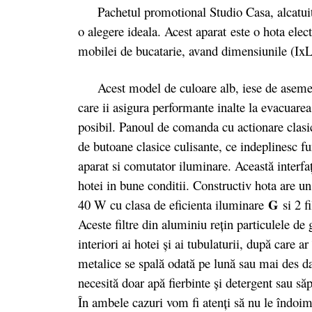
Pachetul promotional Studio Casa, alcatuit 
o alegere ideala. Acest aparat este o hota elect
mobilei de bucatarie, avand dimensiunile (Ix
Acest model de culoare alb, iese de asemenea
care ii asigura performante inalte la evacuare
posibil. Panoul de comanda cu actionare clasic
de butoane clasice culisante, ce indeplinesc fun
aparat si comutator iluminare. Această interfaţ
hotei in bune conditii. Constructiv hota are u
G
40 W cu clasa de eficienta iluminare
si 2 f
Aceste filtre din aluminiu reţin particulele de 
interiori ai hotei şi ai tubulaturii, după care 
metalice se spală odată pe lună sau mai des dac
necesită doar apă fierbinte şi detergent sau săp
În ambele cazuri vom fi atenţi să nu le îndo