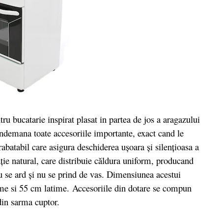
 bucatarie inspirat plasat in partea de jos a aragazului
 indemana toate accesoriile importante, exact cand le
rabatabil care asigura deschiderea uşoara şi silenţioasa a
aţie natural, care distribuie căldura uniform, producand
u se ard şi nu se prind de vas. Dimensiunea acestui
me si 55 cm latime. Accesoriile din dotare se compun
din sarma cuptor.