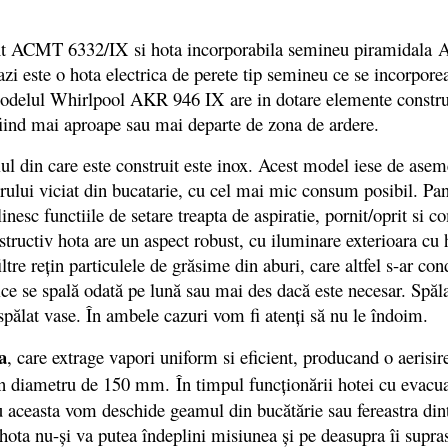
 ACMT 6332/IX si hota incorporabila semineu piramidala AK
 este o hota electrica de perete tip semineu ce se incorporea
odelul Whirlpool AKR 946 IX are in dotare elemente construct
 fiind mai aproape sau mai departe de zona de ardere.
din care este construit este inox. Acest model iese de asemen
erului viciat din bucatarie, cu cel mai mic consum posibil. Pa
linesc functiile de setare treapta de aspiratie, pornit/oprit s
nstructiv hota are un aspect robust, cu iluminare exterioara c
ltre reţin particulele de grăsime din aburi, care altfel s-ar cond
ce se spală odată pe lună sau mai des dacă este necesar. Spălar
 spălat vase. În ambele cazuri vom fi atenţi să nu le îndoim.
a
, care extrage vapori uniform si eficient, producand o aerisire
 un diametru de 150 mm. În timpul funcţionării hotei cu evacu
ru aceasta vom deschide geamul din bucătărie sau fereastra din
 hota nu-şi va putea îndeplini misiunea şi pe deasupra îi supr