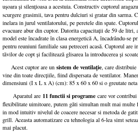
uşoara şi silenţioasa a acestuia. Constructiv cuptorul aragaz
scurgere grasimii, tava pentru dulciuri si gratar din sarma. 
inelara in jurul ventilatorului, pe peretele din spate. Cuptoru
evacuare abur din cuptor. Datorita capacitații de 59 de litri
model este încadrate în clasa energetică A, încadrându-se pr
pentru reuniuni familiale sau petreceri acasă. Cuptorul are 
tăvilor de copt şi facilitează glisarea la introducerea şi scoa
sistem de ventilaţie
Acest cuptor are un
, care distribui
vine din toate direcţiile, fiind dispersata de ventilator. Ma
dimensiuni (I x L x A) (cm): 85 x 60 x 60 si o greutate neta 
11 functii si programe
Aparatul are
care vor contribui 
flexibilitate uimitoare, putem găti simultan mult mai multe 
in mod intuitiv nivelul de coacere necesar si metoda de gatit.
grill. Aceasta automatizare cu tehnologia al 6-lea simt setea
mai placut.