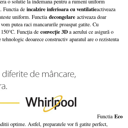
ofera o solutie la indemana pentru a rumeni uniform
incalzire inferioara cu ventilatie
a. Functia de
activeaza
decongelare
 gateste uniform. Functia
activeaza doar
si vom putea raci mancarurile proaspat gatite. Cu
convecţie 3D
a 150°C. Funcţia de
a aerului ce asigură o
re tehnologic deoarece constructiv aparatul are o rezistenta
Eco
Functia
tii optime. Astfel, preparatele vor fi gatite perfect,