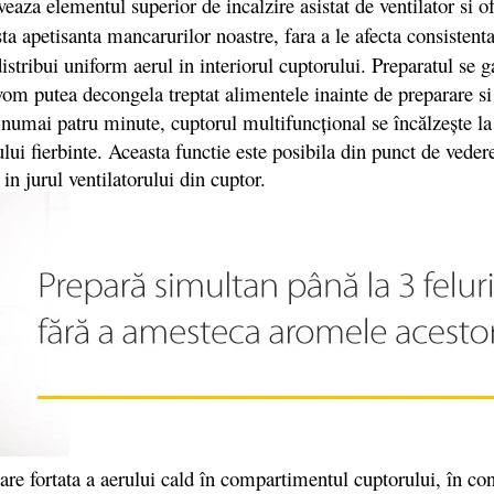
veaza elementul superior de incalzire asistat de ventilator si 
ta apetisanta mancarurilor noastre, fara a le afecta consistent
 distribui uniform aerul in interiorul cuptorului. Preparatul se
l, vom putea decongela treptat alimentele inainte de preparare 
numai patru minute, cuptorul multifuncţional se încălzeşte l
ului fierbinte. Aceasta functie este posibila din punct de vede
n jurul ventilatorului din cuptor.
e fortata a aerului cald în compartimentul cuptorului, în condi