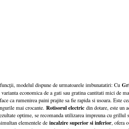
Gri
uncții, modelul dispune de urmatoarele imbunatatiri: Cu
 o varianta economica de a gati sau gratina cantitati mici de m
ace ca rumenirea paini prajite sa fie rapida si usoara. Este c
Rotisorul electric
ingurile mai crocante.
din dotare, este un a
 rezultate optime, se recomanda utilizarea impreuna cu grillul 
incalzire superior si inferior
simultan elementele de
, ofera 