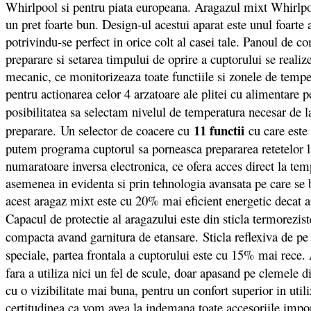
Whirlpool si pentru piata europeana. Aragazul mixt Whirlpo
un pret foarte bun. Design-ul acestui aparat este unul foarte 
potrivindu-se perfect in orice colt al casei tale. Panoul de 
preparare si setarea timpului de oprire a cuptorului se real
mecanic, ce monitorizeaza toate functiile si zonele de temper
pentru actionarea celor 4 arzatoare ale plitei cu alimentare
posibilitatea sa selectam nivelul de temperatura necesar de 
11 functii
preparare. Un selector de coacere cu
cu care este 
putem programa cuptorul sa porneasca prepararea retetelor la
numaratoare inversa electronica, ce ofera acces direct la te
asemenea in evidenta si prin tehnologia avansata pe care se b
acest aragaz mixt este cu 20% mai eficient energetic decat ap
Capacul de protectie al aragazului este din sticla termorezis
compacta avand garnitura de etansare. Sticla reflexiva de pe in
speciale, partea frontala a cuptorului este cu 15% mai rece.
fara a utiliza nici un fel de scule, doar apasand pe clemele 
cu o vizibilitate mai buna, pentru un confort superior in utili
certitudinea ca vom avea la indemana toate accesoriile impor