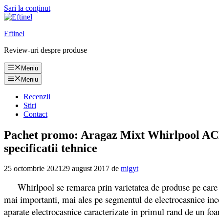
Sari la conținut
Eftinel
Review-uri despre produse
Meniu
Meniu
Recenzii
Stiri
Contact
Pachet promo: Aragaz Mixt Whirlpool ACM
specificatii tehnice
25 octombrie 2021
29 august 2017
de
migyt
Whirlpool se remarca prin varietatea de produse pe care le pu
mai importanti, mai ales pe segmentul de electrocasnice inc
aparate electrocasnice caracterizate in primul rand de un fo