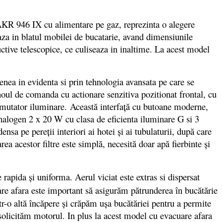
R 946 IX cu alimentare pe gaz, reprezinta o alegere
za in blatul mobilei de bucatarie, avand dimensiunile
ive telescopice, ce culiseaza in inaltime. La acest model
ea in evidenta si prin tehnologia avansata pe care se
noul de comanda cu actionare senzitiva pozitionat frontal, cu
i comutator iluminare. Această interfaţă cu butoane moderne,
u halogen 2 x 20 W cu clasa de eficienta iluminare G si 3
ensa pe pereţii interiori ai hotei şi ai tubulaturii, după care
ea acestor filtre este simplă, necesită doar apă fierbinte şi
 rapida şi uniforma. Aerul viciat este extras si dispersat
are afara este important să asigurăm pătrunderea în bucătărie
tr-o altă încăpere şi crăpăm uşa bucătăriei pentru a permite
asolicităm motorul. In plus la acest model cu evacuare afara