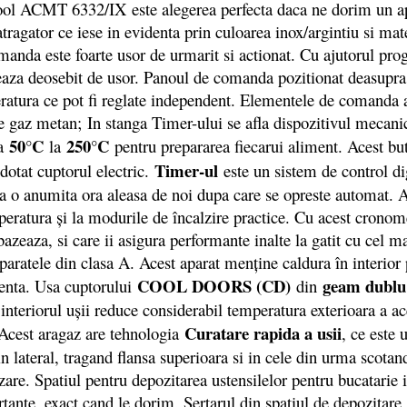
ol ACMT 6332/IX este alegerea perfecta daca ne dorim un apa
atragator ce iese in evidenta prin culoarea inox/argintiu si mat
comanda este foarte usor de urmarit si actionat. Cu ajutorul p
izeaza deosebit de usor. Panoul de comanda pozitionat deasupra
atura ce pot fi reglate independent. Elementele de comanda ale
 pe gaz metan; In stanga Timer-ului se afla dispozitivul mecan
50°C
250°C
la
la
pentru prepararea fiecarui aliment. Acest but
Timer-ul
dotat cuptorul electric.
este un sistem de control di
 o anumita ora aleasa de noi dupa care se opreste automat. Ace
mperatura şi la modurile de încalzire practice. Cu acest cron
azeaza, si care ii asigura performante inalte la gatit cu cel m
aratele din clasa A. Acest aparat menţine caldura în interior p
COOL DOORS (CD)
geam dublu
tenta. Usa cuptorului
din
teriorul uşii reduce considerabil temperatura exterioara a aceste
Curatare rapida a usii
 Acest aragaz are tehnologia
, ce este
din lateral, tragand flansa superioara si in cele din urma scot
zare. Spatiul pentru depozitarea ustensilelor pentru bucatarie i
tante, exact cand le dorim. Sertarul din spatiul de depozitare