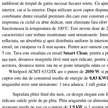
indiferent de timpul de gatire necesar fiecarei retete. Cu aju
interior, cat si la exterior. Dupa utilizare acest cuptor dispu
combinatie dintre emailul premium din care este construit cupt
impreuna cu ciclul cu abur dedicat, sunt eliminate fara efort s
functioneaza la temperatura de 100°C. Este nevoie doar de 2
caracteristici care trebuie mentionate sunt urmatoarele: Inter
reflectata, nu absorbita şi apoi distribuita uniform în interi
email, iar curaţarea va fi mai uşoara. Pentru acei oameni car
Smart Clean
5 cm. Tava este emailata cu email
, pentru a p
așa ușor, deoarece marginile tăvii sunt ușor ridicate, pentr
acestora, deoarece nimic rau nu se poate intampla odata ce s
2050 W
Whirlpool ACMT 6332/IX are o putere de
si pr
0,83 KWh
cuptor este dat de consumul mediu de energie de
aragazului mixt sunt urmatoare: 1 tava adanca; 1 raft gratar
Suprafata plitei fiind din inox, cu design elegant este foar
ridicam oalele grele de pe plita. Plita aragazului cu alime
1,9 kW
arzatoare medii pe gaz cu o putere de
si 1 arzator 