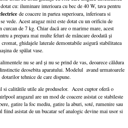
d dotat cu: iluminare interioara cu bec de 40 W, tava pentru
electrice
de coacere in partea superioara, inferioara si
u se vede. Acest aragaz mixt este dotat cu un orificiu de
i un curcan de 7 kg. Chiar dacă are o marime mare, acest
pentru a prepara mai multe feluri de mâncare deodată și
l cromat, ghidajele laterale demontabile asigură stabilitatea
 maşina de spălat vase.
 alimentele nu se ard şi nu se prind de vas, deoarece căldura
o dinstinctie deosebita aparatului. Modelul avand urmatoarele
 dotarilor tehnice de care dispune.
l si calitătile utile ale produselor. Acest cuptor oferă o
rlpool aragazul are un mod de coacere asistat ce stabileste
ere, gatire la foc mediu, gatire la aburi, soté, rumenire sau
l fiind asistat de un bucatar sef analogic devine mai usor si