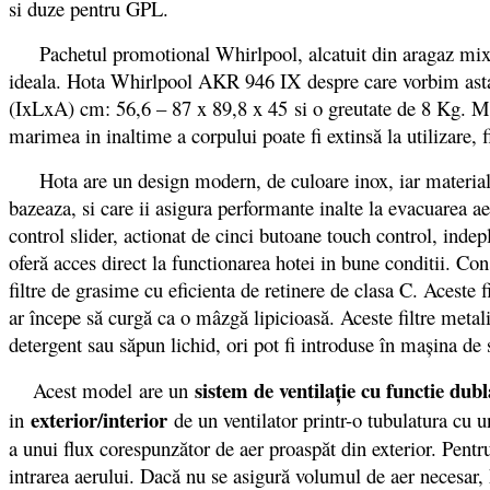
si duze pentru GPL.
Pachetul promotional Whirlpool, alcatuit din aragaz mixt
ideala. Hota Whirlpool AKR 946 IX despre care vorbim astazi
(IxLxA) cm: 56,6 – 87 x 89,8 x 45 si o greutate de 8 Kg. M
marimea in inaltime a corpului poate fi extinsă la utilizare,
Hota are un design modern, de culoare inox, iar materialul 
bazeaza, si care ii asigura performante inalte la evacuarea a
control slider, actionat de cinci butoane touch control, indep
oferă acces direct la functionarea hotei in bune conditii. Co
filtre de grasime cu eficienta de retinere de clasa C. Aceste fi
ar începe să curgă ca o mâzgă lipicioasă. Aceste filtre metali
detergent sau săpun lichid, ori pot fi introduse în maşina de
sistem de ventilaţie cu functie dubl
Acest model are un
exterior/interior
in
de un ventilator printr-o tubulatura cu
a unui flux corespunzător de aer proaspăt din exterior. Pent
intrarea aerului. Dacă nu se asigură volumul de aer necesar,