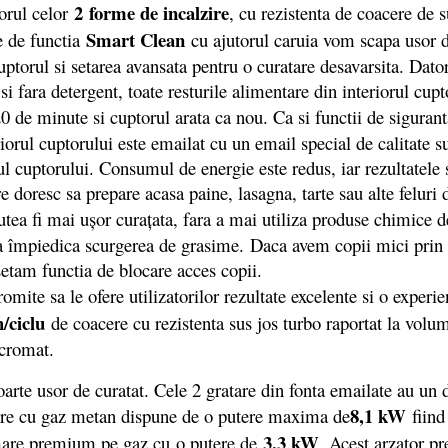
2 forme de incalzire
torul celor
, cu rezistenta de coacere de s
Smart Clean
ne de functia
cu ajutorul caruia vom scapa usor d
orul si setarea avansata pentru o curatare desavarsita. Datorit
i fara detergent, toate resturile alimentare din interiorul cupt
0 de minute si cuptorul arata ca nou. Ca si functii de siguran
iorul cuptorului este emailat cu un email special de calitate s
orul cuptorului. Consumul de energie este redus, iar rezultatel
e doresc sa prepare acasa paine, lasagna, tarte sau alte feluri
utea fi mai ușor curațata, fara a mai utiliza produse chimice d
u a împiedica scurgerea de grasime. Daca avem copii mici prin 
etam functia de blocare acces copii.
omite sa le ofere utilizatorilor rezultate excelente si o experie
/ciclu
de coacere cu rezistenta sus jos turbo raportat la volu
 cromat.
te usor de curatat. Cele 2 gratare din fonta emailate au un d
8,1 kW
ntare cu gaz metan dispune de o putere maxima de
fiind
3,3 kW
mare premium pe gaz cu o putere de
. Acest arzator p