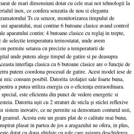
rat de mari dimensiuni dotat cu cele mai noi tehnologii la
erialul inox, ce confera senzatia de nou si eleganta
rogramatorului Ts cu senzor, monitorizarea timpului de
 usi aparatului, mai contine 6 butoane clasice avand control
 aparatului contin: 4 butoane clasice cu reglaj in trepte,
ic de selectie temperatura termostatat, unde avem
on permite setarea cu precizie a temperaturii de
gital unde putem alege timpul de gatire si pe deasupra
asta interfaţa clasica cu 6 butoane clasice are o funcţie de
ometru putem coordona procesul de gatire. Acest model iese de
ai mic consum posibil. Datorita izolaţiei sale foarte buna,
entru a putea utiliza energia cu o eficienţa extraordinara.
special, este eficienta din punct de vedere energetic si
ia. Datorita uşii cu 2 straturi de sticla şi sticlei reflexive
 un sistem inovativ, ce ne permite sa demontam conturul usii,
and geamul. Acesta este un geam plat de o calitate mai buna,
nspirat plasat in partea de jos a aragazului ne ofera, in plus,
 este dotat cu doua ghidaje cu role care asigura deschiderea