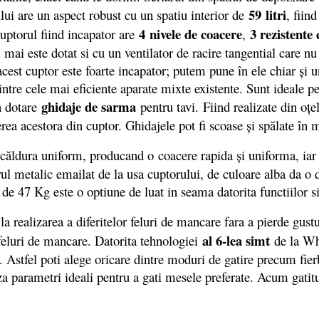
59 litri
ului are un aspect robust cu un spatiu interior de
, fiin
4 nivele de coacere
3 rezistente 
Cuptorul fiind incapator are
,
l mai este dotat si cu un ventilator de racire tangential care n
, acest cuptor este foarte incapator; putem pune în ele chiar ș
intre cele mai eficiente aparate mixte existente. Sunt ideale 
ghidaje de sarma
in dotare
pentru tavi. Fiind realizate din oţe
terea acestora din cuptor. Ghidajele pot fi scoase şi spălate în
e căldura uniform, producand o coacere rapida şi uniforma, iar
nerul metalic emailat de la usa cuptorului, de culoare alba da 
de 47 Kg este o optiune de luat in seama datorita functiilor si
la realizarea a diferitelor feluri de mancare fara a pierde gustu
al 6-lea simt
feluri de mancare. Datorita tehnologiei
de la Whi
 Astfel poti alege oricare dintre moduri de gatire precum fierb
za parametri ideali pentru a gati mesele preferate. Acum gatitu