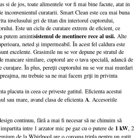
us si de jos, toate alimentele vor fi mai bine facute, atat in
e inconvenientul curatarii. Smart Clean este cea mai buna
a invelusului gri de titan din interiorul cuptorului,
orului. Este un ciclu de curatare extrem de eficient, ce
sistemul de mentinere rece al usii.
ta putem aminti
Alte
uperioara, neted şi impermeabil. În acest fel caldura este
e sunt excelente. Grasimile nu se vor depune pe stratul de
 de mancare similare, cuptorul are o tava specială, adancă de
e curațare. În plus, pereții cuptorului nu se vor mai murdari
preajma, nu trebuie sa ne mai facem griji in privinta
nta placuta in ceea ce priveste gatitul. Eficienta acestui
A
mul sau mare, avand clasa de eficienta
. Accesoriile
esign continuu, fără a mai fi necesar să ne chinuim să
1 kW
 impartita intre 1 arzator mic pe gaz cu o putere de
, 2
remium de la Whirlpool are o coroana tripla pentru un gatit