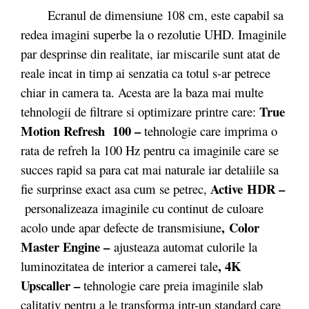
Ecranul de dimensiune 108 cm, este capabil sa
redea imagini superbe la o rezolutie UHD. Imaginile
par desprinse din realitate, iar miscarile sunt atat de
reale incat in timp ai senzatia ca totul s-ar petrece
chiar in camera ta. Acesta are la baza mai multe
True
tehnologii de filtrare si optimizare printre care:
Motion Refresh 100 –
tehnologie care imprima o
rata de refreh la 100 Hz pentru ca imaginile care se
succes rapid sa para cat mai naturale iar detaliile sa
Active
HDR –
fie surprinse exact asa cum se petrec,
personalizeaza imaginile cu continut de culoare
, Color
acolo unde apar defecte de transmisiune
Master Engine –
ajusteaza automat culorile la
, 4K
luminozitatea de interior a camerei tale
Upscaller –
tehnologie care preia imaginile slab
calitativ pentru a le transforma intr-un standard care