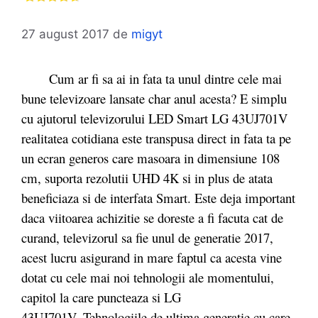
27 august 2017
de
migyt
Cum ar fi sa ai in fata ta unul dintre cele mai
bune televizoare lansate char anul acesta? E simplu
cu ajutorul televizorului LED Smart LG 43UJ701V
realitatea cotidiana este transpusa direct in fata ta pe
un ecran generos care masoara in dimensiune 108
cm, suporta rezolutii UHD 4K si in plus de atata
beneficiaza si de interfata Smart. Este deja important
daca viitoarea achizitie se doreste a fi facuta cat de
curand, televizorul sa fie unul de generatie 2017,
acest lucru asigurand in mare faptul ca acesta vine
dotat cu cele mai noi tehnologii ale momentului,
capitol la care puncteaza si LG
43UJ701V.
Tehnologiile de ultima generatie cu care