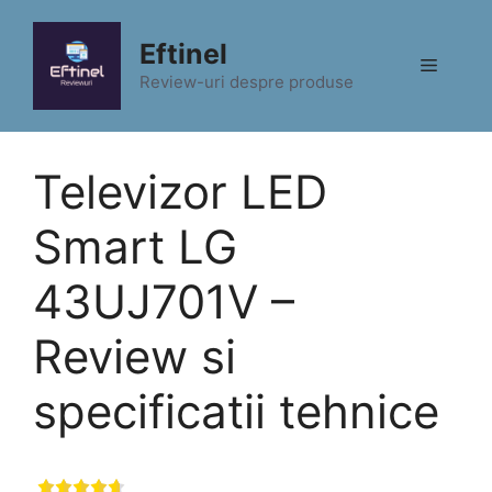
Sari
la
Eftinel
Meniu
conținut
Review-uri despre produse
Televizor LED
Smart LG
43UJ701V –
Review si
specificatii tehnice