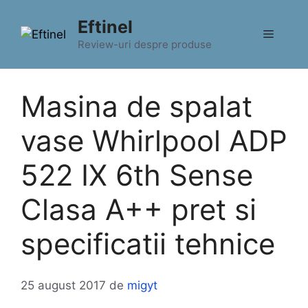
Sari
Eftinel
la
Meniu
conținut
Review-uri despre produse
Masina de spalat
vase Whirlpool ADP
522 IX 6th Sense
Clasa A++ pret si
specificatii tehnice
25 august 2017
de
migyt