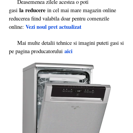
Deasemenea zilele acestea o poti
la reducere
gasi
in cel mai mare magazin online
reducerea fiind valabila doar pentru comenzile
Vezi noul pret actualizat
online:
Mai multe detalii tehnice si imagini puteti gasi si
aici
pe pagina producatorului