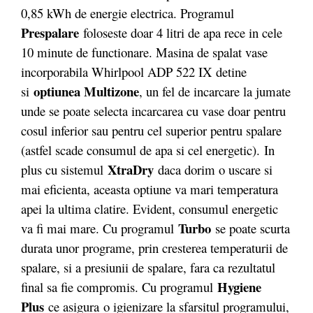
0,85 kWh de energie electrica. Programul
Prespalare
foloseste doar 4 litri de apa rece in cele
10 minute de functionare. Masina de spalat vase
incorporabila Whirlpool ADP 522 IX detine
optiunea Multizone
si
, un fel de incarcare la jumate
unde se poate selecta incarcarea cu vase doar pentru
cosul inferior sau pentru cel superior pentru spalare
(astfel scade consumul de apa si cel energetic). In
XtraDry
plus cu sistemul
daca dorim o uscare si
mai eficienta, aceasta optiune va mari temperatura
apei la ultima clatire. Evident, consumul energetic
Turbo
va fi mai mare. Cu programul
se poate scurta
durata unor programe, prin cresterea temperaturii de
spalare, si a presiunii de spalare, fara ca rezultatul
Hygiene
final sa fie compromis. Cu programul
Plus
ce asigura o igienizare la sfarsitul programului,