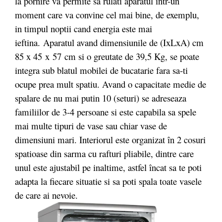
la pornire va permite sa rulati aparatul intr-un
moment care va convine cel mai bine, de exemplu,
in timpul noptii cand energia este mai
ieftina.
Aparatul avand dimensiunile de (IxLxA) cm
85 x 45
x
57
cm
si o greutate de 39,5 Kg, se poate
integra sub blatul mobilei de bucatarie fara sa-ti
ocupe prea mult spatiu. Avand o capacitate medie de
spalare de nu mai putin 10 (seturi) se adreseaza
familiilor de 3-4 persoane si este capabila sa spele
mai multe tipuri de vase sau chiar vase de
dimensiuni mari. Interiorul este organizat în 2 cosuri
spatioase din sarma cu rafturi pliabile, dintre care
unul este ajustabil pe inaltime, astfel încat sa te poti
adapta la fiecare situatie si sa poti spala toate vasele
de care ai nevoie.